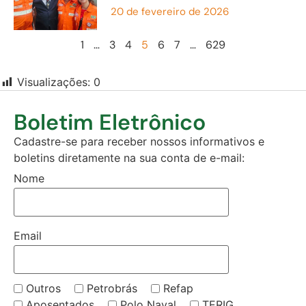
20 de fevereiro de 2026
1
…
3
4
5
6
7
…
629
Visualizações:
0
Boletim Eletrônico
Cadastre-se para receber nossos informativos e
boletins diretamente na sua conta de e-mail:
Nome
Email
Outros
Petrobrás
Refap
Aposentados
Polo Naval
TERIG