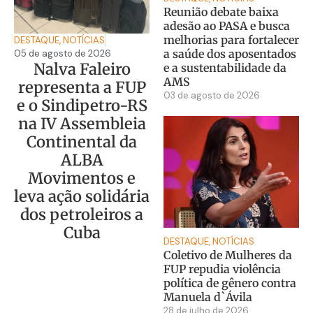
Reunião debate baixa
adesão ao PASA e busca
melhorias para fortalecer
DESTAQUE
,
NOTÍCIAS
a saúde dos aposentados
05 de agosto de 2026
Nalva Faleiro
e a sustentabilidade da
AMS
representa a FUP
03 de agosto de 2026
e o Sindipetro-RS
na IV Assembleia
Continental da
ALBA
Movimentos e
leva ação solidária
dos petroleiros a
Cuba
DESTAQUE
,
NOTÍCIAS
Coletivo de Mulheres da
FUP repudia violência
política de gênero contra
Manuela d`Ávila
28 de julho de 2026