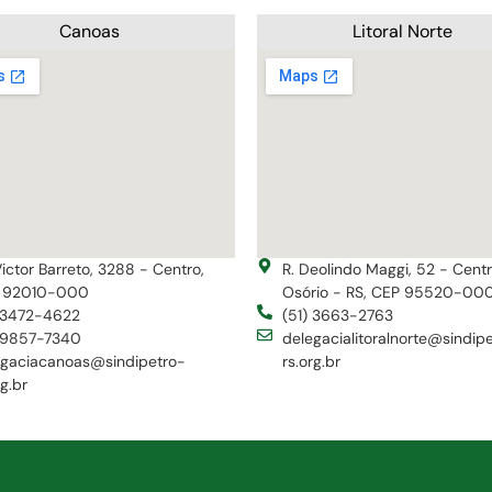
Canoas
Litoral Norte
Victor Barreto, 3288 - Centro,
R. Deolindo Maggi, 52 - Cent
 92010-000
Osório - RS, CEP 95520-00
) 3472-4622
(51) 3663-2763
) 9857-7340
delegacialitoralnorte@sindip
egaciacanoas@sindipetro-
rs.org.br
rg.br