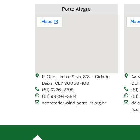
Porto Alegre
R. Gen. Lima e Silva, 818 - Cidade
Av. 
Baixa, CEP 90050-100
CEP
(51) 3226-2799
(51
(51) 99894-3814
(51
secretaria@sindipetro-rs.org.br
del
rs.o