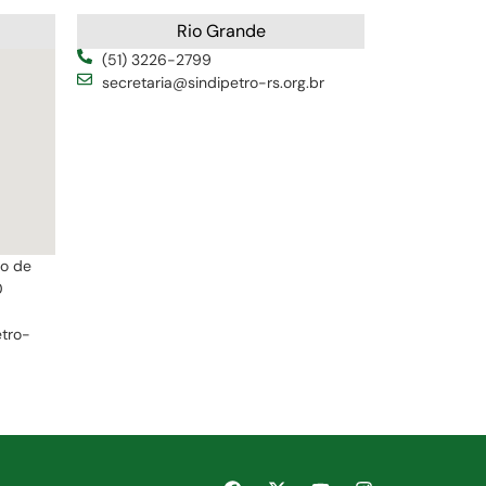
Rio Grande
(51) 3226-2799
secretaria@sindipetro-rs.org.br
ro de
0
etro-