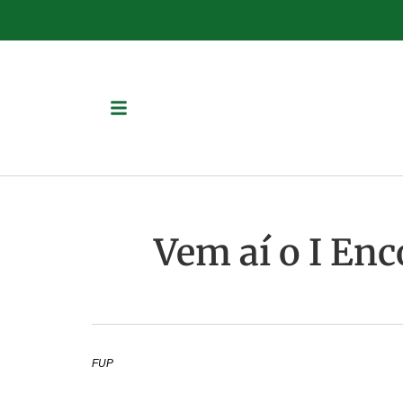
Vem aí o I Enc
FUP