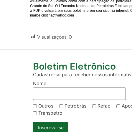
Atualmente, o Coletivo conta com a participação de petroleir
Grande do Sul. O I Encontro Nacional de Petroleiras Fupistas p
a FUP divulgará em seus boletins e em seu sítio na internet.
marbe.cristina@yahoo.com
Visualizações:
0
Boletim Eletrônico
Cadastre-se para receber nossos informativo
Nome
Outros
Petrobrás
Refap
Apo
Transpetro
Inscreva-se