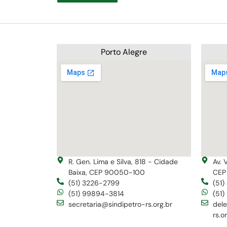
Porto Alegre
R. Gen. Lima e Silva, 818 - Cidade
Av. 
Baixa, CEP 90050-100
CEP
(51) 3226-2799
(51
(51) 99894-3814
(51
secretaria@sindipetro-rs.org.br
del
rs.o