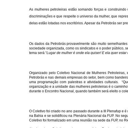
As mulheres petroleiras estão somando forças e construindo 
discriminações e que respeite o universo da mulher, que repre
delas estão lotadas nos escritórios. Apesar da Petrobrás ser 
Os dados da Petrobrás provavelmente são muito semelhantes a
sociedade organizada, como os sindicatos e o poder público, se
tema será “
Lugar de mulher é onde ela quiser! E ela quer estar
Organizado pelo Coletivo Nacional de Mulheres Petroleiras,
Petrobrás e nas demais empresas do setor, bem como bandeiras 
uma programação com palestras e atividades culturais. “Que
organização e a unidade das mulheres petroleiras é o caminho”
durante o Encontro Nacional, quando também será eleito o col
O Coletivo foi criado no ano passado durante a III Plenafup e
na Bahia e se solidificou na Plenária Nacional da FUP. No seg
Coletivo foi formalizado em uma reunião na sede da FUP, no Ri