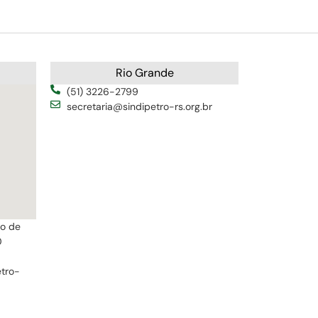
Rio Grande
(51) 3226-2799
secretaria@sindipetro-rs.org.br
ro de
0
etro-