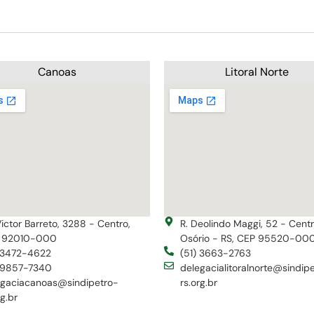
Canoas
Litoral Norte
Victor Barreto, 3288 - Centro,
R. Deolindo Maggi, 52 - Cent
 92010-000
Osório - RS, CEP 95520-00
) 3472-4622
(51) 3663-2763
) 9857-7340
delegacialitoralnorte@sindip
egaciacanoas@sindipetro-
rs.org.br
rg.br