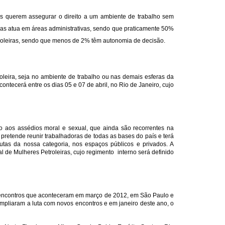
las querem assegurar o direito a um ambiente de trabalho sem
iras atua em áreas administrativas, sendo que praticamente 50%
etroleiras, sendo que menos de 2% têm autonomia de decisão.
leira, seja no ambiente de trabalho ou nas demais esferas da
ntecerá entre os dias 05 e 07 de abril, no Rio de Janeiro, cujo
o aos assédios moral e sexual, que ainda são recorrentes na
pretende reunir trabalhadoras de todas as bases do país e terá
utas da nossa categoria, nos espaços públicos e privados. A
 de Mulheres Petroleiras, cujo regimento interno será definido
nos encontros que aconteceram em março de 2012, em São Paulo e
ampliaram a luta com novos encontros e em janeiro deste ano, o