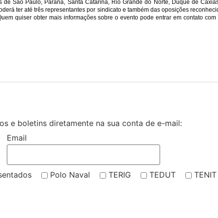
as de São Paulo, Paraná, Santa Catarina, Rio Grande do Norte, Duque de Caxias
oderá ter até três representantes por sindicato e também das oposições reconheci
 Quem quiser obter mais informações sobre o evento pode entrar em contato com 
s e boletins diretamente na sua conta de e-mail:
Email
sentados
Polo Naval
TERIG
TEDUT
TENIT