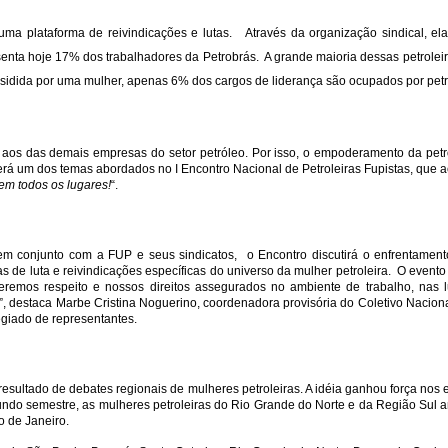
uma plataforma de reivindicações e lutas. Através da organização sindical, e
senta hoje 17% dos trabalhadores da Petrobrás. A grande maioria dessas petrole
presidida por uma mulher, apenas 6% dos cargos de liderança são ocupados por p
os das demais empresas do setor petróleo. Por isso, o empoderamento da petro
rá um dos temas abordados no I Encontro Nacional de Petroleiras Fupistas, que aco
 em todos os lugares!
“.
 em conjunto com a FUP e seus sindicatos, o Encontro discutirá o enfrentament
de luta e reivindicações específicas do universo da mulher petroleira. O evento 
remos respeito e nossos direitos assegurados no ambiente de trabalho, nas l
, destaca Marbe Cristina Noguerino, coordenadora provisória do Coletivo Nacional
egiado de representantes.
 é resultado de debates regionais de mulheres petroleiras. A idéia ganhou força 
undo semestre, as mulheres petroleiras do Rio Grande do Norte e da Região Sul 
o de Janeiro.