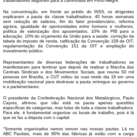
trabalhadores seguiram para a caminhada em Porto Alegre.
Na concentração, em frente ao prédio do INSS, os dirigentes
explicaram a pauta da classe trabalhadora: 40 horas semanais
sem redução de salários, fim do fator previdenciário, reforma
agrária, igualdade de oportunidades entre homens e mulheres,
política de valorização dos aposentados, 10% do PIB para a
educação, 10% do orçamento da União para a saúde, correção da
tabela do imposto de renda, ratificação da Convenção 158 da OIT,
regulamentação da Convenção 151 da OIT e ampliação do
investimento público.
Representantes de diversas federações de trabalhadores se
manifestaram para lembrar que depois de realizar a Marcha das
Centrais Sindicais e dos Movimentos Sociais, que reuniu 50 mil
pessoas em Brasília, a CUT voltou às ruas neste dia 18 em uma
mobilização nacional para destravar a pauta entregue ao governo
e a parlamentares.
O presidente da Confederação Nacional dos Metalúrgicos, Paulo
Cayres, afirmou que não está na pauta apenas questões
específicas de categorias, mas lutas de toda a classe trabalhadora.
Para ele, é fundamental organizar os locais de trabalho, pois é lá
que se faz a disputa com o capital.
“Somente organizados vamos vencer nas nossas pautas. Lá no
ABC Paulista, mais de 80% das fábricas já estão com a carga