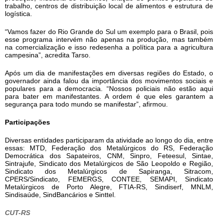
trabalho, centros de distribuição local de alimentos e estrutura de
logística.
“Vamos fazer do Rio Grande do Sul um exemplo para o Brasil, pois
esse programa intervém não apenas na produção, mas também
na comercialização e isso redesenha a política para a agricultura
campesina”, acredita Tarso.
Após um dia de manifestações em diversas regiões do Estado, o
governador ainda falou da importância dos movimentos sociais e
populares para a democracia. “Nossos policiais não estão aqui
para bater em manifestantes. A ordem é que eles garantem a
segurança para todo mundo se manifestar”, afirmou.
Participações
Diversas entidades participaram da atividade ao longo do dia, entre
essas: MTD, Federação dos Metalúrgicos do RS, Federação
Democrática dos Sapateiros, CNM, Sinpro, Feteesul, Sintae,
Sintrajufe, Sindicato dos Metalúrgicos de São Leopoldo e Região,
Sindicato dos Metalúrgicos de Sapiranga, Sitracom,
CPERS/Sindicato, FEMERGS, CONTEE, SEMAPI, Sindicato
Metalúrgicos de Porto Alegre, FTIA-RS, Sindiserf, MNLM,
Sindisaúde, SindBancários e Sinttel.
CUT-RS