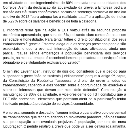
em atividade do contingentemínimo de 80% em cada uma das unidades dos
Correios. Além da declaração da abusividade da greve, a Empresa pedia a
revisão das cláusulas econômicas e sociais da sentença normativa do dissídio
coletivo de 2012 “para adequá-las à realidade atual” e a aplicação do índice
de 5,27% sobre os salários e benefícios de toda a categoria.
É importante frisar que na ação a ECT voltou atrás da segunda proposta
econômica apresentada, que seria de 8%, deixando claro como não atua com
seriedade e honestidade. Para tentar tolher o direito constitucional dos seus
trabalhadores à greve a Empresa alega que os serviços prestados por ela são
essenciais, e que a eventual interrupção de suas atividades, ainda que
parcial, “causa sérios embaraços à população beneficiária dos serviços
postais, na medida em que é reconhecidamente prestadora de serviço público
obrigatório e de titularidade exclusiva do Estado”.
O ministro Levenhagen, instrutor do dissídio, considerou que o pedido para
suspender a greve “não se sustenta juridicamente” porque o artigo 9º, caput,
da Constituição da República “assegura o direito de greve a todos os
trabalhadores”, cabendo a eles “decidir sobre a oportunidade de exercê-lo e
sobre os interesses que devam por meio dele defender”. Com relação à
manutenção de 80% da atividade, o vice-presidente do TST constatou que a
ECT não apresentou elementos que permitam aferir se a paralisação tenha
implicado prejuízo à prestação de serviços à comunidade.
A empresa, segundo o despacho, “sequer indica o quantitativo ou o percentual
de trabalhadores que tenham aderido ao movimento paredista, não passando
sua preocupação com eventuais prejuízos à população, por ora, de mera
lucubração”. O pedido relativo à greve que pode vir a ser deflagrada amanhã,