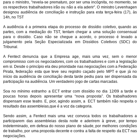
para o ministro, “revela-se prematuro, por ser uma incógnita, no momento, se
os respectivos trabalhadores irão ou não a ela aderir”. O ministro Levenhagen
designou audiência de conciliação e instrução para esta terça-feira (17), às
14h, no TST
A audiência é a primeira etapa do processo de dissídio coletivo, quando as
partes, com a mediação do TST, tentam chegar a uma solução consensual
para o dissídio. Caso não se chegue a acordo, o processo é levado a
julgamento pela Seção Especializada em Dissídios Coletivos (SDC) do
Tribunal.
A Fentect denuncia que a Empresa age, mais uma vez, sem o menor
compromisso com os negociadores, com os trabalhadores e com a legislação
em si. Desde o princípio ela deu prioridade nas negociações com a Federação
Pirata, federação esta que teve seu registro caçado pelo MPT e que já no
início da audiência de conciliação desta tarde pediu para ser dispensada da
participação na audiência. Um verdadeiro jogo de cartas marcadas.
Soa no mínimo estranho a ECT entrar com dissídio no dia 12/09 a tarde e
poucas horas depois apresentar uma “nova proposta”. Os trabalhadores
dispensam esse teatro. E, pior, agindo assim, a ECT também não respeita o
resultado das assembleias,que é a voz da categoria.
Sendo assim, a Fentect mais uma vez convoca todos os trabalhadores a
participarem das assembleias desta noite e aderirem à greve, por tempo
indeterminado, em defesa do nosso plano de sáude, por melhores condições
de trabalho, por uma proposta decente e contra a falta de respeito da ECT nas
negociações.