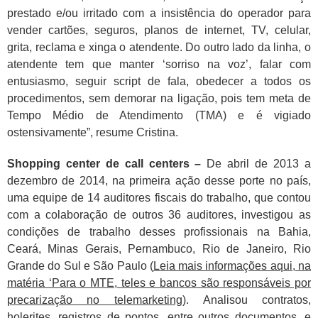
prestado e/ou irritado com a insistência do operador para
vender cartões, seguros, planos de internet, TV, celular,
grita, reclama e xinga o atendente. Do outro lado da linha, o
atendente tem que manter ‘sorriso na voz’, falar com
entusiasmo, seguir script de fala, obedecer a todos os
procedimentos, sem demorar na ligação, pois tem meta de
Tempo Médio de Atendimento (TMA) e é vigiado
ostensivamente”, resume Cristina.
Shopping center de call centers –
De abril de 2013 a
dezembro de 2014, na primeira ação desse porte no país,
uma equipe de 14 auditores fiscais do trabalho, que contou
com a colaboração de outros 36 auditores, investigou as
condições de trabalho desses profissionais na Bahia,
Ceará, Minas Gerais, Pernambuco, Rio de Janeiro, Rio
Grande do Sul e São Paulo (
Leia mais informações aqui, na
matéria ‘Para o MTE, teles e bancos são responsáveis por
precariza
ção no telemarketing
). Analisou contratos,
holerites, registros de pontos, entre outros documentos, e