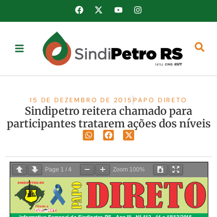
15 DE DEZEMBRO DE 2015
PAPO DIRETO
Sindipetro reitera chamado para
participantes tratarem ações dos níveis
Page
1
/
4
Zoom
100%