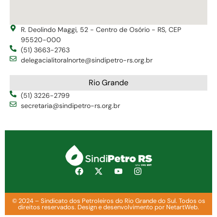
R. Deolindo Maggi, 52 - Centro de Osório - RS, CEP
95520-000
(51) 3663-2763
delegacialitoralnorte@sindipetro-rs.org.br
Rio Grande
(51) 3226-2799
secretaria@sindipetro-rs.org.br
© 2024 – Sindicato dos Petroleiros do Rio Grande do Sul. Todos os
direitos reservados. Design e desenvolvimento por NetartWeb.