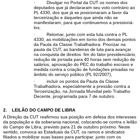
· Divulgar no Portal da CUT os nomes dos
deputados que já declararam seu voto contrário ao
PL 4330, dos que já se posicionaram a favor da
terceirização e daqueles que ainda não se
manifestaram, para que continuemos a pressioná-
los;
· Retomar, junto com esta luta contra o PL
4330, as mobilizações em torno dos demais pontos
da Pauta da Classe Trabalhadora. Priorizar na
pauta da CUT, as bandeiras de luta para avançar
na conquista de direitos: fim do fator previdenciário,
redução de jornada para 40 horas sem redução de
salários, aprovação do PEC do trabalho escravo e
medida contra a criação de fundações privadas no
âmbito do serviço público (PL 92/2007);
· incluir os pontos da Pauta da Classe
Trabalhadora, especialmente a pressão contra a
Terceirização, na Jornada Mundial pelo Trabalho
Decente, programada para 7 de outubro.
2.
LEILÃO DO CAMPO DE LIBRA
A Direção da CUT reafirmou sua posição em defesa dos interesses
da população e da soberania nacional, colocando-se contra o leilão
do Campo de Libra, previsto para 21 de outubro próximo. Neste
sentido, convoca as Estaduais da CUT, os ramos e sindicatos
filiados a mobilizar suas bases para participar, junto com os