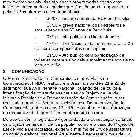
movimentos sociais, das atividades programadas contra esse
leilão, tendo como foco aquelas que já estão sendo organizadas
pela FUP, conforme o calendário abaixo:
· 30/09 – acampamento da FUP em Brasília;
· 03/10 – greve nacional dos Petroleiros e
atos relativos aos 60 anos da Petrobrás;
· 07/10 – ato político no Rio de Janeiro;
· 17/10 – Dia Nacional de Luta contra o Leilão
de Libra, com passeatas nas capitais;
· 21/10 – Ato público com participação de
todas as centrais sindicais e movimentos sociais no
local do leilão.
3.
COMUNICAÇÃO
O Fórum Nacional pela Democratização dos Meios de
Comunicação, FNDC, realizou em Brasília, nos dias 21 e 22 de
setembro, sua XVII Plenária Nacional, quando deliberou pela
intensificação da coleta de assinaturas do Projeto de Lei de
Iniciativa Popular pela Democratização da Comunicação, a ser
realizada durante a Semana Nacional pela Democratização da
Comunicação, entre os dias 13 e 19 de outubro, e pela aprovação
do marco civil da Internet com neutralidade da rede.
De acordo com a legislação vigente desde a Constituição de 1988,
os projetos de lei de iniciativa popular, como é o caso do Projeto de
Lei de Mídia Democrática, exigem o mínimo de 1% de assinaturas
do colégio eleitoral nacional. Atualmente é necessário mais de 1,4