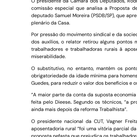
O presidente da Câmara dos Deputados, Rodr
comissão especial que analisa a Proposta de
deputado Samuel Moreira (PSDB/SP), que aprese
plenário da Casa.
Por pressão do movimento sindical e da socie
dos auxílios, o relator retirou alguns ponto
trabalhadores e trabalhadoras rurais à ap
miserabilidade.
O substitutivo, no entanto, mantém os pont
obrigatoriedade da idade mínima para homens 
Guedes, para reduzir o valor dos benefícios e o
“A maior parte da conta da suposta economia q
feita pelo
Dieese
.
Segundo os técnicos, “a pr
ainda mais depois da reforma Trabalhista”.
O presidente nacional da CUT,
Vagner Freit
aposentadoria rural “foi uma vitória parcial 
proposta nefasta que prejudica os trabalhadore