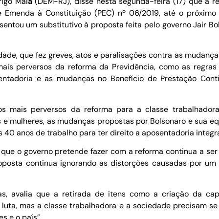
igo Mai
a
(DEM-RJ), disse nesta segunda-feira (17) que a r
 Emenda à Constituição (PEC) nº 06/2019, até o próximo 
ntou um substitutivo à proposta feita pelo governo Jair Bol
dade, que fez greves, atos e paralisações contra as mudanç
s mais perversos da reforma da Previdência, como as regra
osentadoria e as mudanças no Benefício de Prestação Con
os mais perversos da reforma para a classe trabalhadora
e mulheres, as mudanças propostas por Bolsonaro e sua eq
s 40 anos de trabalho para ter direito a aposentadoria integr
ue o governo pretende fazer com a reforma continua a ser p
oposta continua ignorando as distorções causadas por um 
as, avalia que a retirada de itens como a criação da c
da luta, mas a classe trabalhadora e a sociedade precisam s
s e o país”.