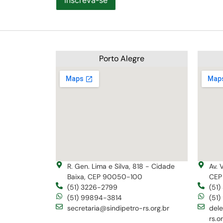
Inscreva-se
Porto Alegre
R. Gen. Lima e Silva, 818 - Cidade
Av. 
Baixa, CEP 90050-100
CEP
(51) 3226-2799
(51
(51) 99894-3814
(51
secretaria@sindipetro-rs.org.br
del
rs.o