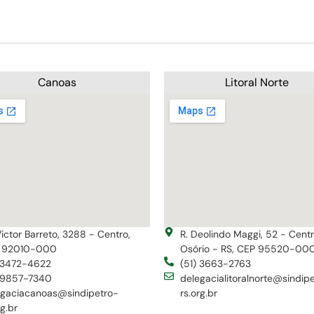
Canoas
Litoral Norte
Victor Barreto, 3288 - Centro,
R. Deolindo Maggi, 52 - Cent
 92010-000
Osório - RS, CEP 95520-00
) 3472-4622
(51) 3663-2763
) 9857-7340
delegacialitoralnorte@sindip
egaciacanoas@sindipetro-
rs.org.br
rg.br