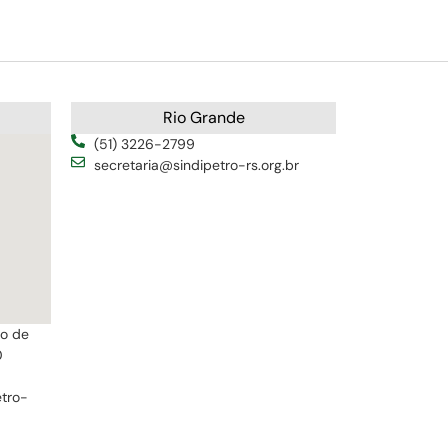
Rio Grande
(51) 3226-2799
secretaria@sindipetro-rs.org.br
ro de
0
etro-