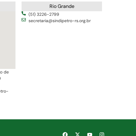
Rio Grande
(51) 3226-2799
secretaria@sindipetro-rs.org.br
ro de
0
etro-