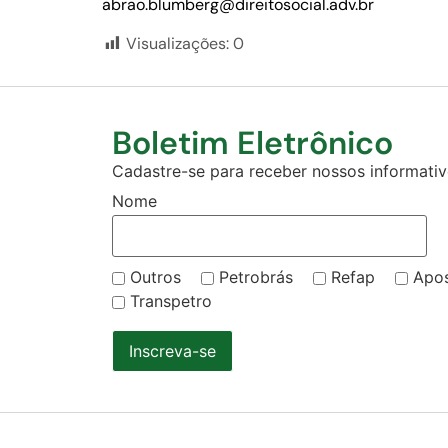
abrao.blumberg@direitosocial.adv.br
Visualizações:
0
Boletim Eletrônico
Cadastre-se para receber nossos informativo
Nome
Outros
Petrobrás
Refap
Apo
Transpetro
Inscreva-se