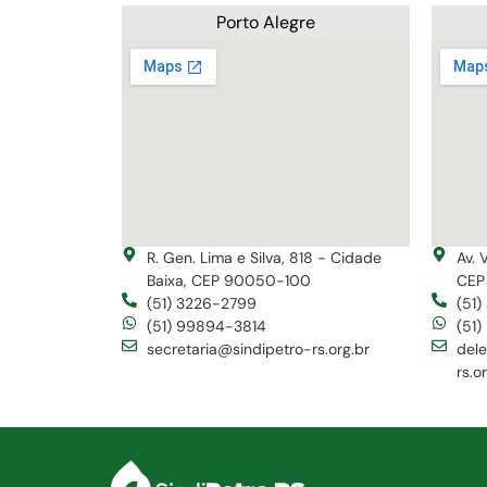
Porto Alegre
R. Gen. Lima e Silva, 818 - Cidade
Av. 
Baixa, CEP 90050-100
CEP
(51) 3226-2799
(51
(51) 99894-3814
(51
secretaria@sindipetro-rs.org.br
del
rs.o