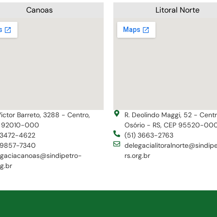
Canoas
Litoral Norte
Victor Barreto, 3288 - Centro,
R. Deolindo Maggi, 52 - Cent
 92010-000
Osório - RS, CEP 95520-00
) 3472-4622
(51) 3663-2763
) 9857-7340
delegacialitoralnorte@sindip
egaciacanoas@sindipetro-
rs.org.br
rg.br