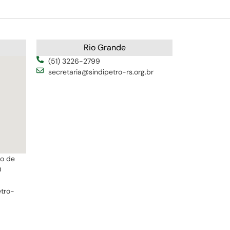
Rio Grande
(51) 3226-2799
secretaria@sindipetro-rs.org.br
ro de
0
etro-