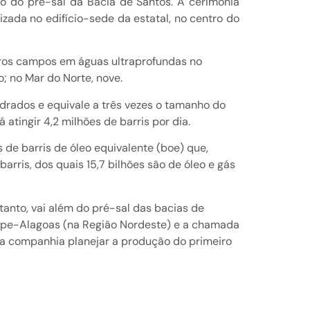
ão do pré-sal da Bacia de Santos. A cerimônia
izada no edifício-sede da estatal, no centro do
tros campos em águas ultraprofundas no
; no Mar do Norte, nove.
drados e equivale a três vezes o tamanho do
tingir 4,2 milhões de barris por dia.
 de barris de óleo equivalente (boe) que,
arris, dos quais 15,7 bilhões são de óleo e gás
tanto, vai além do pré-sal das bacias de
gipe-Alagoas (na Região Nordeste) e a chamada
 a companhia planejar a produção do primeiro