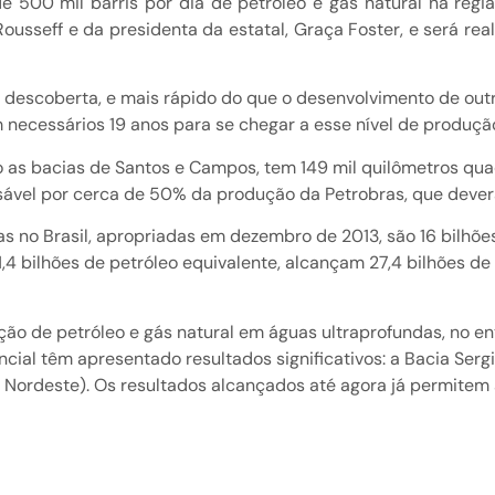
 500 mil barris por dia de petróleo e gás natural na regi
sseff e da presidenta da estatal, Graça Foster, e será real
ra descoberta, e mais rápido do que o desenvolvimento de ou
 necessários 19 anos para se chegar a esse nível de produção
o as bacias de Santos e Campos, tem 149 mil quilômetros qua
ável por cerca de 50% da produção da Petrobras, que deverá a
s no Brasil, apropriadas em dezembro de 2013, são 16 bilhões
4 bilhões de petróleo equivalente, alcançam 27,4 bilhões de b
ção de petróleo e gás natural em águas ultraprofundas, no en
cial têm apresentado resultados significativos: a Bacia Ser
 Nordeste). Os resultados alcançados até agora já permitem