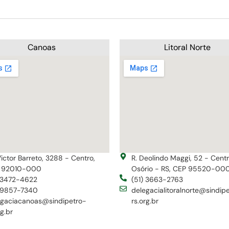
Canoas
Litoral Norte
Victor Barreto, 3288 - Centro,
R. Deolindo Maggi, 52 - Cent
 92010-000
Osório - RS, CEP 95520-00
) 3472-4622
(51) 3663-2763
) 9857-7340
delegacialitoralnorte@sindip
egaciacanoas@sindipetro-
rs.org.br
rg.br