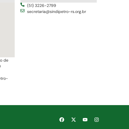
(51) 3226-2799
secretaria@sindipetro-rs.org.br
ro de
0
etro-