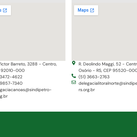
Victor Barreto, 3288 - Centro,
R. Deolindo Maggi, 52 - Cent
 92010-000
Osório - RS, CEP 95520-00
) 3472-4622
(51) 3663-2763
) 9857-7340
delegacialitoralnorte@sindip
egaciacanoas@sindipetro-
rs.org.br
rg.br