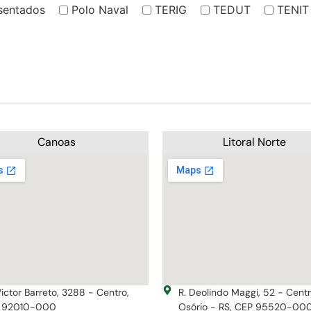
sentados
Polo Naval
TERIG
TEDUT
TENIT
Canoas
Litoral Norte
Victor Barreto, 3288 - Centro,
R. Deolindo Maggi, 52 - Cent
 92010-000
Osório - RS, CEP 95520-00