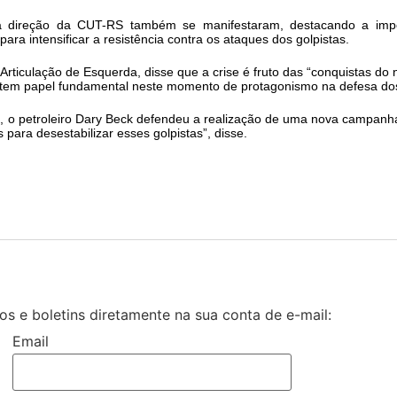
m a direção da CUT-RS também se manifestaram, destacando a imp
ra intensificar a resistência contra os ataques dos golpistas.
 Articulação de Esquerda, disse que a crise é fruto das “conquistas do
T tem papel fundamental neste momento de protagonismo na defesa dos 
o petroleiro Dary Beck defendeu a realização de uma nova campanha D
 para desestabilizar esses golpistas”, disse.
s e boletins diretamente na sua conta de e-mail:
Email