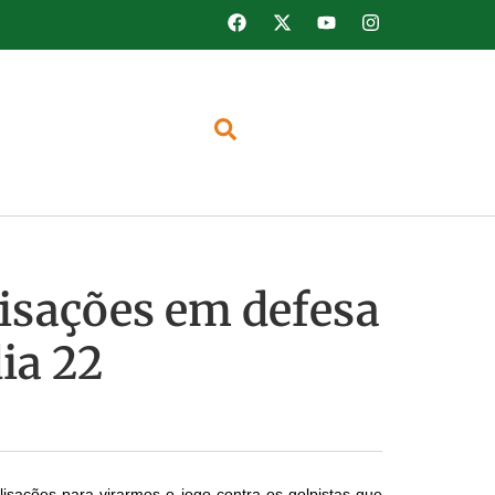
lisações em defesa
ia 22
lisações para virarmos o jogo contra os golpistas que