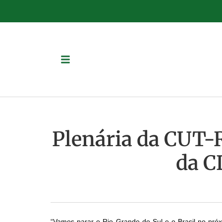
Plenária da CUT-R
da C
“Vamos parar o Rio Grande do Sul e o Brasil no próxi