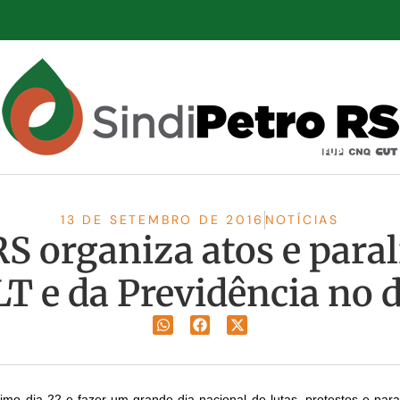
13 DE SETEMBRO DE 2016
NOTÍCIAS
S organiza atos e para
LT e da Previdência no d
mo dia 22 e fazer um grande dia nacional de lutas, protestos e para