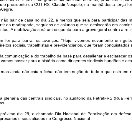
mou o presidente da CUT-RS, Claudir Nespolo, na manhã desta terça-fei
 Alegre.
 não sair de casa no dia 22, a menos que seja para participar das m
tir da madrugada, seguidas de colunas que se deslocarão em caminha
ntou. A mobilização será um esquenta para a greve geral contra a retir
 foi para barrar os avanços. “Hoje, vivemos novamente um golpe, 
eitos sociais, trabalhistas e previdenciários, que foram conquistados 
da comunicação e do trabalho de base para desalienar e esclarecer os
, vamos passar para a história como dirigentes sindicais bundões e aco
, mas ainda não caiu a ficha, não tem noção de tudo o que está em ri
ma plenária das centrais sindicais, no auditório da Fetrafi-RS (Rua F
as.
no próximo dia 29, o chamado Dia Nacional de Paralisação em defesa 
mpresários e seus aliados no Congresso Nacional.