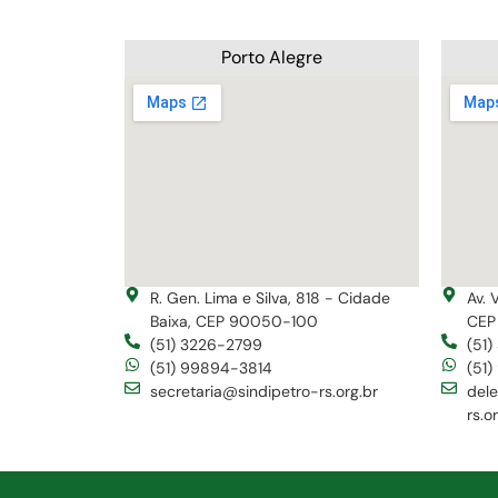
Porto Alegre
R. Gen. Lima e Silva, 818 - Cidade
Av. 
Baixa, CEP 90050-100
CEP
(51) 3226-2799
(51
(51) 99894-3814
(51
secretaria@sindipetro-rs.org.br
del
rs.o