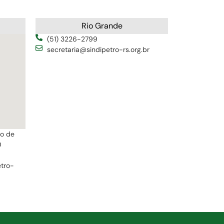
Rio Grande
(51) 3226-2799
secretaria@sindipetro-rs.org.br
ro de
0
etro-