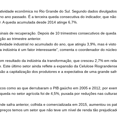
tividade econômica no Rio Grande do Sul. Segundo dados divulgados 
 no ano passado. É a terceira queda consecutiva do indicador, que nã
0. A queda acumulada desde 2014 atinge 6,7%.
sinais de recuperação. Depois de 10 trimestres consecutivos de queda 
ão ao trimestre anterior.
 atividade industrial no acumulado do ano, que atingiu 3,9%, mas é vi
l na indústria é um fator interessante”, comenta o coordenador do núcl
 bom resultado da indústria da transformação, que cresceu 2,7% em rela
 Este último setor ainda reflete a expansão da Celulose Riograndens
o a capitalização dos produtores e a expectativa de uma grande safra
icos como as que derrubaram o PIB gaúcho em 2005 e 2012, por exem
queda no setor agrícola foi de 4,5%, puxada por reduções nas culturas
ande safra anterior, colhida e comercializada em 2015, aumentou os
eços temos um setor que não teve um nível de renda tão prejudicado