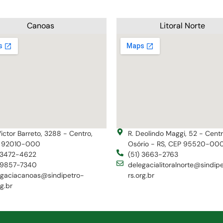
Canoas
Litoral Norte
Victor Barreto, 3288 - Centro,
R. Deolindo Maggi, 52 - Cent
 92010-000
Osório - RS, CEP 95520-00
) 3472-4622
(51) 3663-2763
) 9857-7340
delegacialitoralnorte@sindip
egaciacanoas@sindipetro-
rs.org.br
rg.br