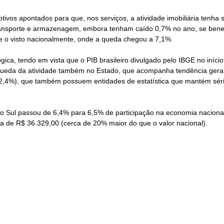
ivos apontados para que, nos serviços, a atividade imobiliária tenha 
transporte e armazenagem, embora tenham caído 0,7% no ano, se bene
e o visto nacionalmente, onde a queda chegou a 7,1%.
ica, tendo em vista que o PIB brasileiro divulgado pelo IBGE no iníc
a queda da atividade também no Estado, que acompanha tendência geral
(-2,4%), que também possuem entidades de estatística que mantém séri
o Sul passou de 6,4% para 6,5% de participação na economia nacional
a de R$ 36.329,00 (cerca de 20% maior do que o valor nacional).