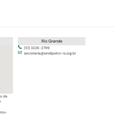
Rio Grande
(51) 3226-2799
secretaria@sindipetro-rs.org.br
ro de
0
etro-