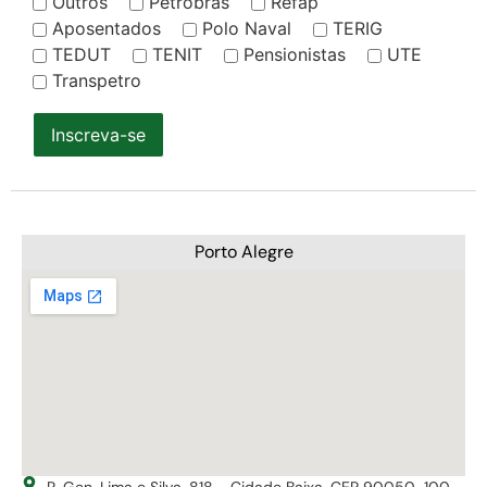
Outros
Petrobrás
Refap
Aposentados
Polo Naval
TERIG
TEDUT
TENIT
Pensionistas
UTE
Transpetro
Inscreva-se
Porto Alegre
R. Gen. Lima e Silva, 818 - Cidade Baixa, CEP 90050-100