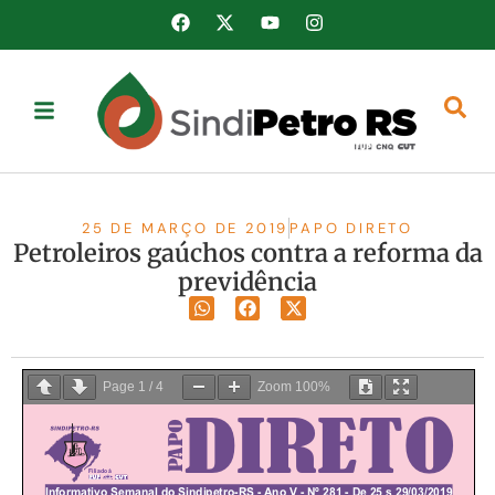
25 DE MARÇO DE 2019
PAPO DIRETO
Petroleiros gaúchos contra a reforma da
previdência
Page
1
/
4
Zoom
100%