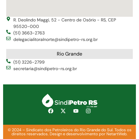
R. Deolindo Maggi, 52 - Centro de Osório - RS, CEP
95520-000
(51) 3663-2763
delegacialitoralnorte@sindipetro-rs.org.br
Rio Grande
(51) 3226-2799
secretaria@sindipetro-rs.org.br
© 2024 – Sindicato dos Petroleiros do Rio Grande do Sul. Todos os
direitos reservados. Design e desenvolvimento por NetartWeb.