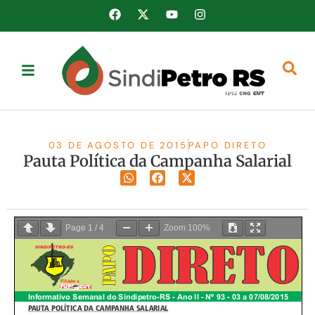
03 DE AGOSTO DE 2015
PAPO DIRETO
Pauta Política da Campanha Salarial
Page
1
/
4
Zoom
100%