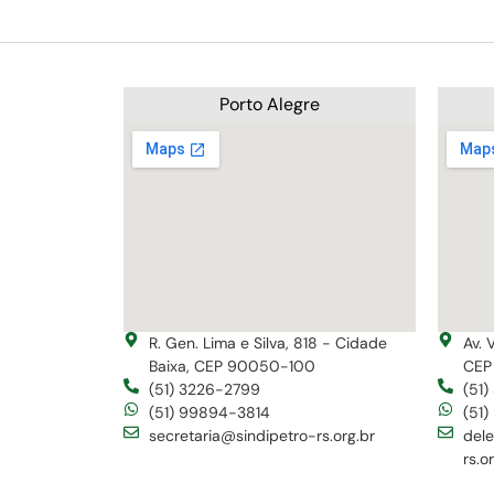
Porto Alegre
R. Gen. Lima e Silva, 818 - Cidade
Av. 
Baixa, CEP 90050-100
CEP
(51) 3226-2799
(51
(51) 99894-3814
(51
secretaria@sindipetro-rs.org.br
del
rs.o