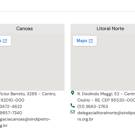
Canoas
Litoral Norte
Victor Barreto, 3288 - Centro,
R. Deolindo Maggi, 52 - Cent
 92010-000
Osório - RS, CEP 95520-00
) 3472-4622
(51) 3663-2763
) 9857-7340
delegacialitoralnorte@sindip
egaciacanoas@sindipetro-
rs.org.br
rg.br