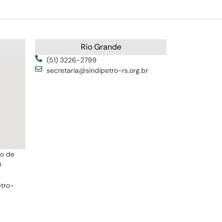
Rio Grande
(51) 3226-2799
secretaria@sindipetro-rs.org.br
ro de
0
etro-