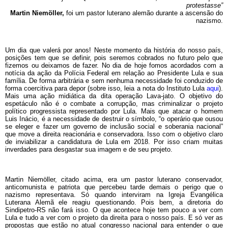
protestasse”
Martin Niemöller,
foi um pastor luterano alemão durante a ascensão do
nazismo.
Um dia que valerá por anos! Neste momento da história do nosso país,
posições tem que se definir, pois seremos cobrados no futuro pelo que
fizemos ou deixamos de fazer. No dia de hoje fomos acordados com a
notícia da ação da Polícia Federal em relação ao Presidente Lula e sua
família. De forma arbitrária e sem nenhuma necessidade foi conduzido de
forma coercitiva para depor (sobre isso, leia a nota do Instituto Lula
aqui
).
Mais uma ação midiática da dita operação Lava-jato. O objetivo do
espetáculo não é o combate a corrupção, mas criminalizar o projeto
político progressista representado por Lula. Mais que atacar o homem
Luis Inácio, é a necessidade de destruir o símbolo, “o operário que ousou
se eleger e fazer um governo de inclusão social e soberania nacional”
que move a direita reacionária e conservadora. Isso com o objetivo claro
de inviabilizar a candidatura de Lula em 2018. Por isso criam muitas
inverdades para desgastar sua imagem e de seu projeto.
Martin Niemöller, citado acima, era um pastor luterano conservador,
anticomunista e patriota que percebeu tarde demais o perigo que o
nazismo representava. Só quando interviram na Igreja Evangélica
Luterana Alemã ele reagiu questionando. Pois bem, a diretoria do
Sindipetro-RS não fará isso. O que acontece hoje tem pouco a ver com
Lula e tudo a ver com o projeto da direita para o nosso país. E só ver as
propostas que estão no atual congresso nacional para entender o que