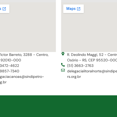
Victor Barreto, 3288 - Centro,
R. Deolindo Maggi, 52 - Cent
 92010-000
Osório - RS, CEP 95520-00
) 3472-4622
(51) 3663-2763
) 9857-7340
delegacialitoralnorte@sindip
egaciacanoas@sindipetro-
rs.org.br
rg.br