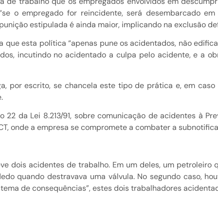
força de trabalho que os empregados envolvidos em descump
“se o empregado for reincidente, será desembarcado em 
punição estipulada é ainda maior, implicando na exclusão def
lia que esta política “apenas pune os acidentados, não edifi
dos, incutindo no acidentado a culpa pelo acidente, e a obr
ga, por escrito, se chancela este tipo de prática e, em caso
.
o 22 da Lei 8.213/91, sobre comunicação de acidentes à Pre
 ACT, onde a empresa se compromete a combater a subnotific
eve dois acidentes de trabalho. Em um deles, um petroleir
 dedo quando destravava uma válvula. No segundo caso, ho
sistema de consequências”, estes dois trabalhadores acidenta