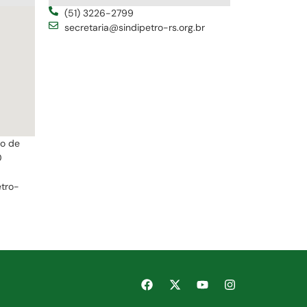
(51) 3226-2799
secretaria@sindipetro-rs.org.br
ro de
0
etro-