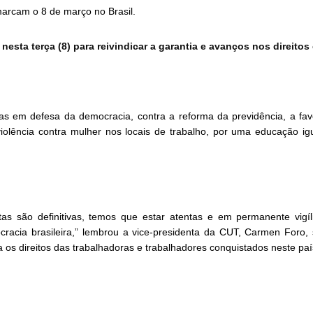
rcam o 8 de março no Brasil.
nesta terça (8) para reivindicar a garantia e avanços nos direit
as em defesa da democracia, contra a reforma da previdência, a favo
iolência contra mulher nos locais de trabalho, por uma educação igua
 são definitivas, temos que estar atentas e em permanente vigília
racia brasileira,” lembrou a vice-presidenta da CUT, Carmen Foro, s
ra os direitos das trabalhadoras e trabalhadores conquistados neste paí