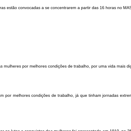
ras estão convocadas a se concentrarem a partir das 16 horas no MA
as mulheres por melhores condições de trabalho, por uma vida mais di
am por melhores condições de trabalho, já que tinham jornadas extr
rar as lutas e conquistas das mulheres foi apresentada em 1910, na 2ª