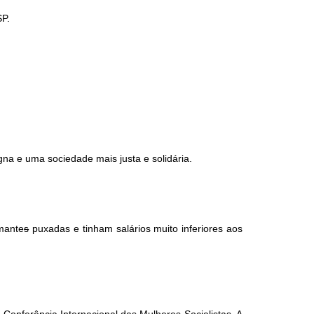
SP.
gna e uma sociedade mais justa e solidária.
emante
s
puxadas e tinham salários muito inferiores aos
 Conferência Internacional das Mulheres Socialistas. A