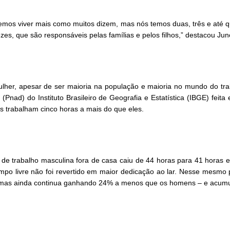
emos viver mais como muitos dizem, mas nós temos duas, três e até qu
ezes, que são responsáveis pelas famílias e pelos filhos,” destacou Jun
her, apesar de ser maioria na população e maioria no mundo do tr
Pnad) do Instituto Brasileiro de Geografia e Estatística (IBGE) feita
s trabalham cinco horas a mais do que eles.
 de trabalho masculina fora de casa caiu de 44 horas para 41 horas 
tempo livre não foi revertido em maior dedicação ao lar. Nesse mesm
a, mas ainda continua ganhando 24% a menos que os homens – e acumu