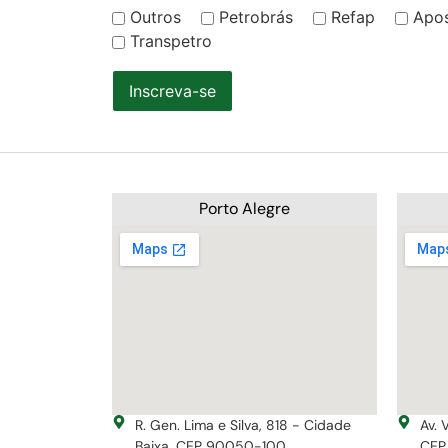
Outros
Petrobrás
Refap
Apo
Transpetro
Inscreva-se
Porto Alegre
R. Gen. Lima e Silva, 818 - Cidade
Av. 
Baixa, CEP 90050-100
CEP