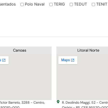
sentados
Polo Naval
TERIG
TEDUT
TENIT
Canoas
Litoral Norte
Victor Barreto, 3288 - Centro,
R. Deolindo Maggi, 52 - Cent
 92010-000
Osório - RS, CEP 95520-00