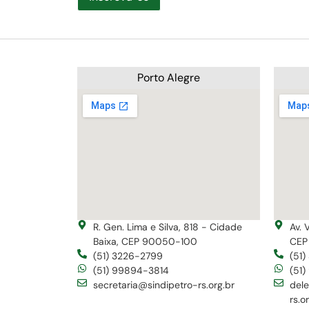
Porto Alegre
R. Gen. Lima e Silva, 818 - Cidade
Av. 
Baixa, CEP 90050-100
CEP
(51) 3226-2799
(51
(51) 99894-3814
(51
secretaria@sindipetro-rs.org.br
del
rs.o