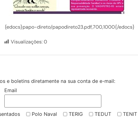
{edocs}papo-direto/papodireto23.pdf,700,1000{/edocs}
Visualizações:
0
s e boletins diretamente na sua conta de e-mail:
Email
sentados
Polo Naval
TERIG
TEDUT
TENIT