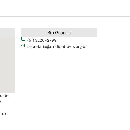
Rio Grande
(51) 3226-2799
secretaria@sindipetro-rs.org.br
ro de
0
etro-