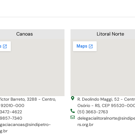
Canoas
Litoral Norte
Victor Barreto, 3288 - Centro,
R. Deolindo Maggi, 52 - Cent
 92010-000
Osório - RS, CEP 95520-00
) 3472-4622
(51) 3663-2763
) 9857-7340
delegacialitoralnorte@sindip
egaciacanoas@sindipetro-
rs.org.br
rg.br