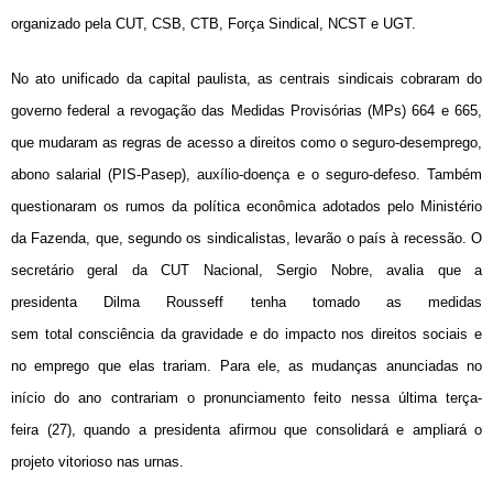
organizado pela CUT, CSB, CTB, Força Sindical, NCST e UGT.
No ato unificado da capital paulista, as centrais sindicais cobraram do
governo federal a revogação das Medidas Provisórias (MPs) 664 e 665,
que mudaram as regras de acesso a direitos como o seguro-desemprego,
abono salarial (PIS-Pasep), auxílio-doença e o seguro-defeso. Também
questionaram os rumos da política econômica adotados pelo Ministério
da Fazenda, que, segundo os sindicalistas, levarão o país à recessão. O
secretário geral da CUT Nacional, Sergio Nobre, avalia que a
presidenta Dilma Rousseff tenha tomado as medidas
sem total consciência da gravidade e do impacto nos direitos sociais e
no emprego que elas trariam. Para ele, as mudanças anunciadas no
início do ano contrariam o pronunciamento feito nessa última terça-
feira (27), quando a presidenta afirmou que consolidará e ampliará o
projeto vitorioso nas urnas.