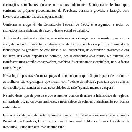
declarações semelhantes durante os exames adicionais. É importante lembrar que,
conforme os próprios procedimentos da Petrobrás, durante a gravidez e lactação deve
haver o afastamento das áreas operacionais.
Conforme o artigo 6º da Constituição Federal de 1988, é assegurado a todos os
indivíduos, sem distinção de sexo, o direito social ao trabalho.
A função do médico do trabalho, com relação a esta situação, é a de manter uma postura
ética, defendendo a garantia do afastamento de locais insalubres a partir do momento da
identificação da gravidez. Se este fosse o seu comentário, de defender o afastamento das
mulheres das áreas expostas ao benzeno, nós o estaríamos aplaudindo. No entanto, ele
manifestou uma opinião conservadora, machista, discriminatória e capitalista, na sua forma
mais selvagem.
Nesta lógica, pessoas são meras peças de uma máquina que não pode parar de produzir e
as mulheres são engrenagens que vieram com “defeito de fábrica”, pois tem que se afastar
do trabalho para atender às suas necessidades de mãe “quando menos se espera”.
Na mão deste tipo de pessoa é que estaremos quando tivermos a infelicidade de registrar
um acidente ou, no caso das mulheres, a necessidade de solicitar o afastamento por licença
maternidade.
Gostaríamos de convidar este digníssimo médico do trabalho a expressar sua opinião à
Presidente da Petrobrás, Graça Foster, mãe de um casal de filhos e à nossa Presidente da
República, Dilma Russeff, mãe de uma filha.