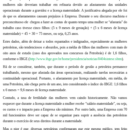
mulheres não deveriam trabalhar em refinaria devido ao afastamento das unidades
operacionais durante a gravidez e a licença maternidade. A justificativa alegada por ele foi
de que os afastamentos causam prejuízos à Empresa. Durante o seu discurso machista e
preconceituoso ele chegou a fazer as contas de quanto tempo uma mulher se “afastaria” do
trabalho caso tivesse cinco filhos: (5 x 9 meses de gestação) + (5 x 6 meses de licença
maternidade) = 45 + 30 = 75 meses, ou seja, 6,25 anos.
Estes dados, além de deixar a todos espantados e indignados, especialmente as mulheres
petroleiras, são tendenciosos e absurdos, pois a média de filhos das mulheres com mais de
oito anos de estudo (caso dos aprovados nos concursos da Petrobrás) é de 1,6 filhos,
conforme o IBGE (
http://www.ibge.gov.br/home/presidencia/noticias/0404sintese.shtm
).
Há de se considerar, também, que durante o período de gestão a petroleira permanece
trabalhando, mesmo que afastada das áreas operacionais, realizando tarefas necessárias a
continuidade operacional. Portanto, o afastamento por licença maternidade, em média, de
uma Petroleira, não chega perto de um ano, isto considerando o índice do IBGE: 1,6 filhos
x 6 meses = 9,6 meses de licença maternidade.
Contudo, a taxa de fertilidade das mulheres vem caindo historicamente. Não vamos
esquecer que durante a licença maternidade a mulher recebe “salário-maternidade”, ou seja,
os custos e o impacto para a Empresa são mínimos. Por outro lado, uma Empresa com 70
mil funcionários deve ser capaz de se organizar para suprir a ausência das petroleiras
durante o exercício de seus direitos durante a maternidade.
Mas o pior é que, diversas petroleiras confirmaram que este mesmo médico, tem feito