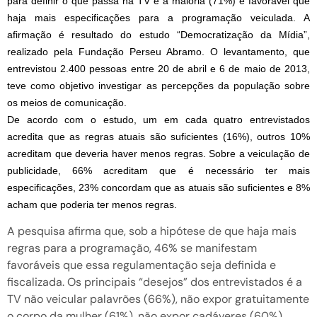
para definir o que passa na TV e a maioria (71%) é favorável que
haja mais especificações para a programação veiculada. A
afirmação é resultado do estudo “Democratização da Mídia”,
realizado pela Fundação Perseu Abramo. O levantamento, que
entrevistou 2.400 pessoas entre 20 de abril e 6 de maio de 2013,
teve como objetivo investigar as percepções da população sobre
os meios de comunicação.
De acordo com o estudo, um em cada quatro entrevistados
acredita que as regras atuais são suficientes (16%), outros 10%
acreditam que deveria haver menos regras. Sobre a veiculação de
publicidade, 66% acreditam que é necessário ter mais
especificações, 23% concordam que as atuais são suficientes e 8%
acham que poderia ter menos regras.
A pesquisa afirma que, sob a hipótese de que haja mais
regras para a programação, 46% se manifestam
favoráveis que essa regulamentação seja definida e
fiscalizada. Os principais “desejos” dos entrevistados é a
TV não veicular palavrões (66%), não expor gratuitamente
o corpo da mulher (61%), não expor cadáveres (60%),