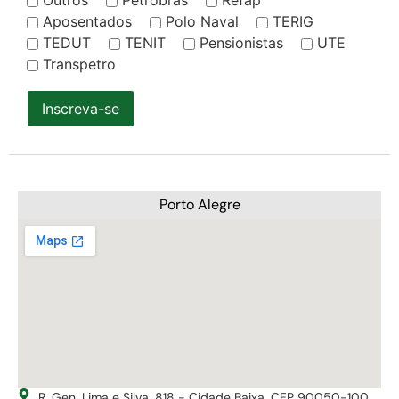
Outros
Petrobrás
Refap
Aposentados
Polo Naval
TERIG
TEDUT
TENIT
Pensionistas
UTE
Transpetro
Inscreva-se
Porto Alegre
R. Gen. Lima e Silva, 818 - Cidade Baixa, CEP 90050-100