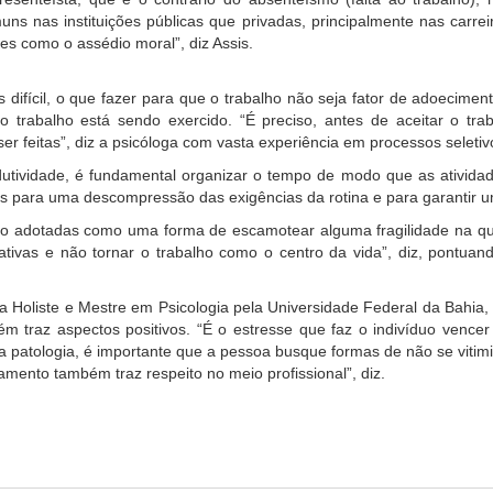
ns nas instituições públicas que privadas, principalmente nas carre
s como o assédio moral”, diz Assis.
ifícil, o que fazer para que o trabalho não seja fator de adoecimen
o trabalho está sendo exercido. “É preciso, antes de aceitar o tr
ser feitas”, diz a psicóloga com vasta experiência em processos selet
dutividade, é fundamental organizar o tempo de modo que as atividad
para uma descompressão das exigências da rotina e para garantir uma
são adotadas como uma forma de escamotear alguma fragilidade na qua
rativas e não tornar o trabalho como o centro da vida”, diz, pontua
ca Holiste e Mestre em Psicologia pela Universidade Federal da Bahia, 
raz aspectos positivos. “É o estresse que faz o indivíduo vencer 
a patologia, é importante que a pessoa busque formas de não se vitim
mento também traz respeito no meio profissional”, diz.