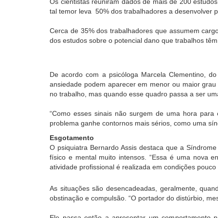
Os cientistas reuniram dados de mais de 200 estudo
tal temor leva 50% dos trabalhadores a desenvolver 
Cerca de 35% dos trabalhadores que assumem cargo 
dos estudos sobre o potencial dano que trabalhos têm
De acordo com a psicóloga Marcela Clementino, do H
ansiedade podem aparecer em menor ou maior grau em
no trabalho, mas quando esse quadro passa a ser uma
“Como esses sinais não surgem de uma hora para o
problema ganhe contornos mais sérios, como uma sín
Esgotamento
O psiquiatra Bernardo Assis destaca que a Síndrome
físico e mental muito intensos. “Essa é uma nova e
atividade profissional é realizada em condições pouc
As situações são desencadeadas, geralmente, quando
obstinação e compulsão. “O portador do distúrbio, me
Ele passa então a apresentar um comportamento pres