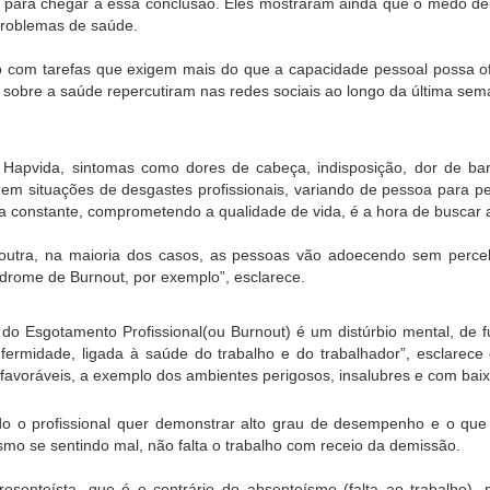
s para chegar a essa conclusão. Eles mostraram ainda que o medo de
problemas de saúde.
com tarefas que exigem mais do que a capacidade pessoal possa ofe
 sobre a saúde repercutiram nas redes sociais ao longo da última sem
apvida, sintomas como dores de cabeça, indisposição, dor de barrig
 situações de desgastes profissionais, variando de pessoa para pess
 constante, comprometendo a qualidade de vida, é a hora de buscar aj
utra, na maioria dos casos, as pessoas vão adoecendo sem perceb
drome de Burnout, por exemplo”, esclarece.
 do Esgotamento Profissional(ou Burnout) é um distúrbio mental, de 
nfermidade, ligada à saúde do trabalho e do trabalhador”, esclare
o favoráveis, a exemplo dos ambientes perigosos, insalubres e com ba
 o profissional quer demonstrar alto grau de desempenho e o que t
smo se sentindo mal, não falta o trabalho com receio da demissão.
enteísta, que é o contrário do absenteísmo (falta ao trabalho), ma