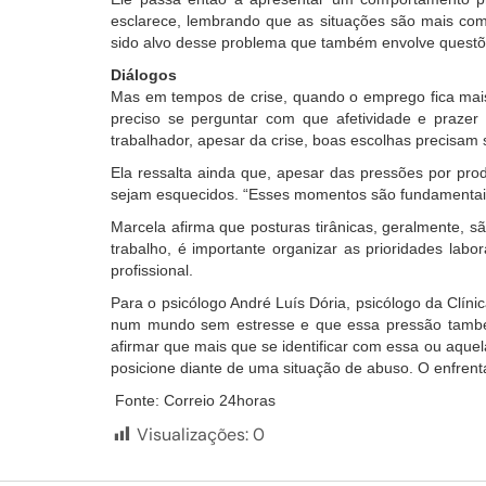
esclarece, lembrando que as situações são mais comu
sido alvo desse problema que também envolve questõe
Diálogos
Mas em tempos de crise, quando o emprego fica mais d
preciso se perguntar com que afetividade e prazer 
trabalhador, apesar da crise, boas escolhas precisam 
Ela ressalta ainda que, apesar das pressões por pro
sejam esquecidos. “Esses momentos são fundamentais 
Marcela afirma que posturas tirânicas, geralmente, 
trabalho, é importante organizar as prioridades labo
profissional.
Para o psicólogo André Luís Dória, psicólogo da Clíni
num mundo sem estresse e que essa pressão também t
afirmar que mais que se identificar com essa ou aquel
posicione diante de uma situação de abuso. O enfrenta
Fonte: Correio 24horas
Visualizações:
0