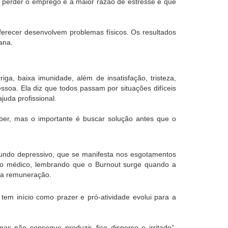
 perder o emprego é a maior razão de estresse e que
recer desenvolvem problemas físicos. Os resultados
ana.
a, baixa imunidade, além de insatisfação, tristeza,
oa. Ela diz que todos passam por situações difíceis
uda profissional.
er, mas o importante é buscar solução antes que o
fundo depressivo, que se manifesta nos esgotamentos
ce o médico, lembrando que o Burnout surge quando a
ixa remuneração.
em início como prazer e pró-atividade evolui para a
s não consegue produzir, fica disperso e irritado”,