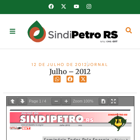
12 DE JULHO DE 2012
JORNAL
Julho – 2012
Page
1
/
4
Zoom
100%