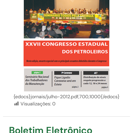
{edocs}jornais/julho-2012.pdf,700,1000{/edocs}
Visualizações:
0
Boletim Eletrônico