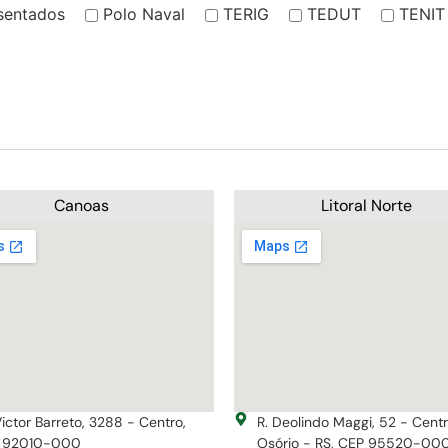
sentados
Polo Naval
TERIG
TEDUT
TENIT
Canoas
Litoral Norte
Victor Barreto, 3288 - Centro,
R. Deolindo Maggi, 52 - Cent
 92010-000
Osório - RS, CEP 95520-00