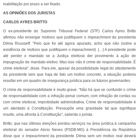
inabilitação por prazo a ser fixado.
AS OPINIÕES DOS JURISTAS
CARLOS AYRES BRITTO
O ex-presidente do Supremo Tribunal Federal (STF) Carlos Ayres Britto
afirmou não enxergar motivos que justifiquem o
impeachment
da presidenta
Dilma Rousseff. “Pelo que foi até agora apurado, acho que não (sobre a
existência de motivos que justifiquem o
impeachment
). […] A presidente pode
até perder o mandato se a Justiça eleitoral der provimento à ação de
impugnação de mandato eletivo. Mas isso não é crime de responsabilidade. É
crime eleitoral”, disse. Para ele, apesar da possibilidade legal do afastamento
da presidente sem que haja de fato um motivo concreto, a situação poderia
resultar em um quadro de insegurança jurídica para os futuros governantes.
O crime de responsabilidade é muito grave. “Não há que se confundir o crime
de responsabilidade com a infração penal comum, com infração de contas ou
com crime eleitoral, improbidade administrativa. Crime de responsabilidade é
um atentado à Constituição. Pressupõe uma gravidade tal que signifique
insulto, uma afronta à Constituição”, salienta o jurista.
Britto, que nas últimas eleições prestou serviços na área jurídica à campanha
eleitoral do senador Aécio Neves (PSDB-MG) à Presidência da República
disse que o impeachment da presidente Dilma sem um motivo real deverá