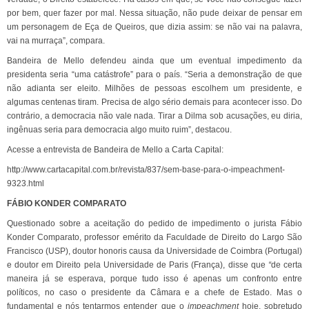
por bem, quer fazer por mal. Nessa situação, não pude deixar de pensar em
um personagem de Eça de Queiros, que dizia assim: se não vai na palavra,
vai na murraça”, compara.
Bandeira de Mello defendeu ainda que um eventual impedimento da
presidenta seria “uma catástrofe” para o país. “Seria a demonstração de que
não adianta ser eleito. Milhões de pessoas escolhem um presidente, e
algumas centenas tiram. Precisa de algo sério demais para acontecer isso. Do
contrário, a democracia não vale nada. Tirar a Dilma sob acusações, eu diria,
ingênuas seria para democracia algo muito ruim”, destacou.
Acesse a entrevista de Bandeira de Mello a Carta Capital:
http://www.cartacapital.com.br/revista/837/sem-base-para-o-impeachment-
9323.html
FÁBIO KONDER COMPARATO
Questionado sobre a aceitação do pedido de impedimento o jurista Fábio
Konder Comparato, professor emérito da Faculdade de Direito do Largo São
Francisco (USP), doutor honoris causa da Universidade de Coimbra (Portugal)
e doutor em Direito pela Universidade de Paris (França), disse que
“
de certa
maneira já se esperava, porque tudo isso é apenas um confronto entre
políticos, no caso o presidente da Câmara e a chefe de Estado. Mas o
fundamental e nós tentarmos entender que o
impeachment
hoje, sobretudo