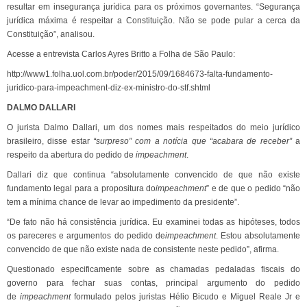
resultar em insegurança jurídica para os próximos governantes. “Segurança
jurídica máxima é respeitar a Constituição. Não se pode pular a cerca da
Constituição”, analisou.
Acesse a entrevista Carlos Ayres Britto a Folha de São Paulo:
http://www1.folha.uol.com.br/poder/2015/09/1684673-falta-fundamento-
juridico-para-impeachment-diz-ex-ministro-do-stf.shtml
DALMO DALLARI
O jurista Dalmo Dallari, um dos nomes mais respeitados do meio jurídico
brasileiro, disse estar
“surpreso” com a notícia que “acabara de receber”
a
respeito da abertura do pedido de
impeachment
.
Dallari diz que continua “absolutamente convencido de que não existe
fundamento legal para a propositura do
impeachment
” e de que o pedido “não
tem a mínima chance de levar ao impedimento da presidente”.
“De fato não há consistência jurídica. Eu examinei todas as hipóteses, todos
os pareceres e argumentos do pedido de
impeachment
. Estou absolutamente
convencido de que não existe nada de consistente neste pedido”, afirma.
Questionado especificamente sobre as chamadas pedaladas fiscais do
governo para fechar suas contas, principal argumento do pedido
de
impeachment
formulado pelos juristas Hélio Bicudo e Miguel Reale Jr e