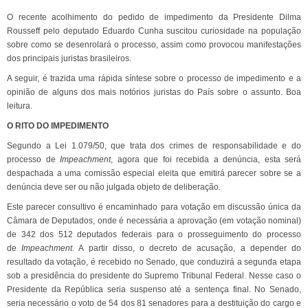
O recente acolhimento do pedido de impedimento da Presidente Dilma
Rousseff pelo deputado Eduardo Cunha suscitou curiosidade na população
sobre como se desenrolará o processo, assim como provocou manifestações
dos principais juristas brasileiros.
A seguir, é trazida uma rápida síntese sobre o processo de impedimento e a
opinião de alguns dos mais notórios juristas do País sobre o assunto. Boa
leitura.
O RITO DO IMPEDIMENTO
Segundo a Lei 1.079/50, que trata dos crimes de responsabilidade e do
processo de
Impeachment
, agora que foi recebida a denúncia, esta será
despachada a uma comissão especial eleita que emitirá parecer sobre se a
denúncia deve ser ou não julgada objeto de deliberação.
Este parecer consultivo é encaminhado para votação em discussão única da
Câmara de Deputados, onde é necessária a aprovação (em votação nominal)
de 342 dos 512 deputados federais para o prosseguimento do processo
de
Impeachment
. A partir disso, o decreto de acusação, a depender do
resultado da votação, é recebido no Senado, que conduzirá a segunda etapa
sob a presidência do presidente do Supremo Tribunal Federal. Nesse caso o
Presidente da República seria suspenso até a sentença final. No Senado,
seria necessário o voto de 54 dos 81 senadores para a destituição do cargo e