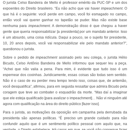
O jurista Celso Bandeira de Mello é professor emérito da PUC-SP e um dos
expoentes do Direito brasileiro. “Eu não acho que vai haver
impeachment
. O
que há é o seguinte: você perde em campo, você foi esmagado no campo,
então você vai querer ganhar no tapetão se puder. Mas não existe base
nenhuma para
impeachment
. A demonstração disso é que chegou a haver
gente que queria responsabilizar [a presidenta] por um mandato anterior. Isso
é um absurdo, uma coisa ridícula. Daqui a pouco, se o sujeito for presidente,
10, 20 anos depois, você vai responsabilizar ele pelo mandato anterior?”,
questionou o jurista.
Sobre o pedido de
impeachment
assinado pelo seu colega, o jurista Hélio
Bicudo, Celso Antônio Bandeira de Mello informou que sequer leu a peça.
“Achei que não valia a pena. Para mim, é evidente que tudo isso é um
espernear dos coxinhas. Juridicamente, essas coisas são todas sem sentido.
Não é o caso de eu perder meu tempo lendo isso, coisas que, de antemão,
você desqualifica”, afirmou, para em seguida ressaltar que admira Bicudo pela
coragem que teve ao combater o esquadrão da morte. “Mas daí a imaginar
que ele esteja qualificado [para avalizar o impeachment]… Não vi ninguém até
agora com qualificação na área do direito público [fazer isso].
Para o jurista, as motivações da oposição em campanha pela derrubada da
presidenta são apenas políticas. “É preciso um grande cuidado para não
confundir aquilo que é um sentimento político pessoal com aquilo que, na
verdade, o Direito estabelece. Há casos em que, se você não consegue fazer