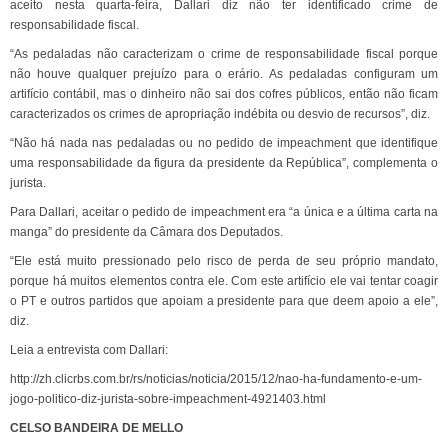
aceito nesta quarta-feira, Dallari diz não ter identificado crime de
responsabilidade fiscal.
“As pedaladas não caracterizam o crime de responsabilidade fiscal porque
não houve qualquer prejuízo para o erário. As pedaladas configuram um
artifício contábil, mas o dinheiro não sai dos cofres públicos, então não ficam
caracterizados os crimes de apropriação indébita ou desvio de recursos”, diz.
“Não há nada nas pedaladas ou no pedido de impeachment que identifique
uma responsabilidade da figura da presidente da República”, complementa o
jurista.
Para Dallari, aceitar o pedido de impeachment era “a única e a última carta na
manga” do presidente da Câmara dos Deputados.
“Ele está muito pressionado pelo risco de perda de seu próprio mandato,
porque há muitos elementos contra ele. Com este artifício ele vai tentar coagir
o PT e outros partidos que apoiam a presidente para que deem apoio a ele”,
diz.
Leia a entrevista com Dallari:
http://zh.clicrbs.com.br/rs/noticias/noticia/2015/12/nao-ha-fundamento-e-um-
jogo-politico-diz-jurista-sobre-impeachment-4921403.html
CELSO BANDEIRA DE MELLO