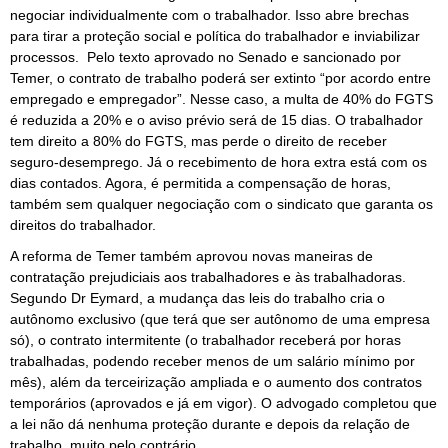
negociar individualmente com o trabalhador. Isso abre brechas
para tirar a proteção social e política do trabalhador e inviabilizar
processos. Pelo texto aprovado no Senado e sancionado por
Temer, o contrato de trabalho poderá ser extinto “por acordo entre
empregado e empregador”. Nesse caso, a multa de 40% do FGTS
é reduzida a 20% e o aviso prévio será de 15 dias. O trabalhador
tem direito a 80% do FGTS, mas perde o direito de receber
seguro-desemprego. Já o recebimento de hora extra está com os
dias contados. Agora, é permitida a compensação de horas,
também sem qualquer negociação com o sindicato que garanta os
direitos do trabalhador.
A reforma de Temer também aprovou novas maneiras de
contratação prejudiciais aos trabalhadores e às trabalhadoras.
Segundo Dr Eymard, a mudança das leis do trabalho cria o
autônomo exclusivo (que terá que ser autônomo de uma empresa
só), o contrato intermitente (o trabalhador receberá por horas
trabalhadas, podendo receber menos de um salário mínimo por
mês), além da terceirização ampliada e o aumento dos contratos
temporários (aprovados e já em vigor). O advogado completou que
a lei não dá nenhuma proteção durante e depois da relação de
trabalho, muito pelo contrário.