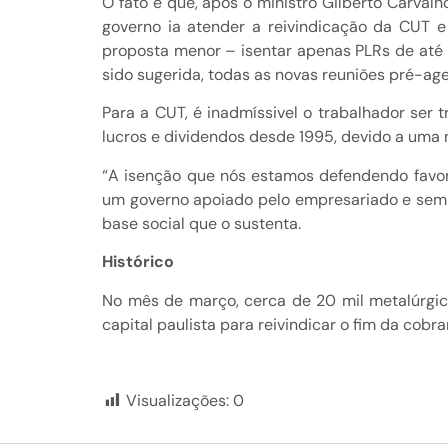
O fato é que, após o ministro Gilberto Carval
governo ia atender a reivindicação da CUT e
proposta menor – isentar apenas PLRs de até 
sido sugerida, todas as novas reuniões pré-a
Para a CUT, é inadmíssivel o trabalhador ser 
lucros e dividendos desde 1995, devido a um
“A isenção que nós estamos defendendo favore
um governo apoiado pelo empresariado e sempr
base social que o sustenta.
Histórico
No mês de março, cerca de 20 mil metalúrgic
capital paulista para reivindicar o fim da cob
Visualizações:
0