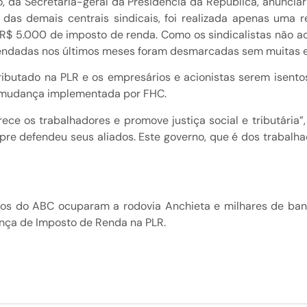
ho, da Secretaria-geral da Presidência da República, anunci
 das demais centrais sindicais, foi realizada apenas um
R$ 5.000 de imposto de renda. Como os sindicalistas não a
gendadas nos últimos meses foram desmarcadas sem muitas e
tributado na PLR e os empresários e acionistas serem isent
a mudança implementada por FHC.
ce os trabalhadores e promove justiça social e tributária
e defendeu seus aliados. Este governo, que é dos trabalha
os do ABC ocuparam a rodovia Anchieta e milhares de ban
rança de Imposto de Renda na PLR.