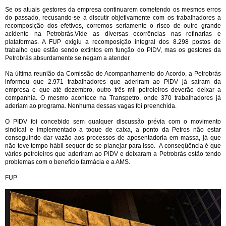
Se os atuais gestores da empresa continuarem cometendo os mesmos erros
do passado, recusando-se a discutir objetivamente com os trabalhadores a
recomposição dos efetivos, corremos seriamente o risco de outro grande
acidente na Petrobrás.Vide as diversas ocorrências nas refinarias e
plataformas. A FUP exigiu a recomposição integral dos 8.298 postos de
trabalho que estão sendo extintos em função do PIDV, mas os gestores da
Petrobrás absurdamente se negam a atender.
Na última reunião da Comissão de Acompanhamento do Acordo, a Petrobrás
informou que 2.971 trabalhadores que aderiram ao PIDV já saíram da
empresa e que até dezembro, outro três mil petroleiros deverão deixar a
companhia. O mesmo acontece na Transpetro, onde 370 trabalhadores já
aderiam ao programa. Nenhuma dessas vagas foi preenchida.
O PIDV foi concebido sem qualquer discussão prévia com o movimento
sindical e implementado a toque de caixa, a ponto da Petros não estar
conseguindo dar vazão aos processos de aposentadoria em massa, já que
não teve tempo hábil sequer de se planejar para isso. A conseqüência é que
vários petroleiros que aderiram ao PIDV e deixaram a Petrobrás estão tendo
problemas com o benefício farmácia e a AMS.
FUP