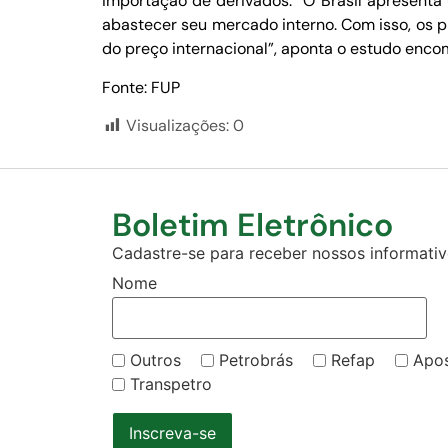
importação de derivados. “O Brasil apresenta
abastecer seu mercado interno. Com isso, os 
do preço internacional”, aponta o estudo en
Fonte: FUP
Visualizações:
0
Boletim Eletrônico
Cadastre-se para receber nossos informativo
Nome
Outros
Petrobrás
Refap
Apo
Transpetro
Inscreva-se