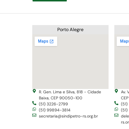
Porto Alegre
R. Gen. Lima e Silva, 818 - Cidade
Av. 
Baixa, CEP 90050-100
CEP
(51) 3226-2799
(51
(51) 99894-3814
(51
secretaria@sindipetro-rs.org.br
del
rs.o