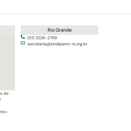
Rio Grande
(51) 3226-2799
secretaria@sindipetro-rs.org.br
ro de
0
etro-