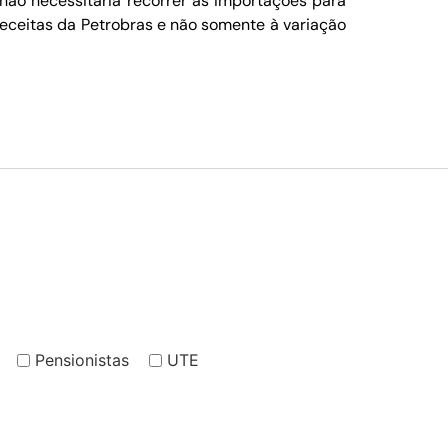
não necessitaria recorrer às importações para
eceitas da Petrobras e não somente à variação
Pensionistas
UTE