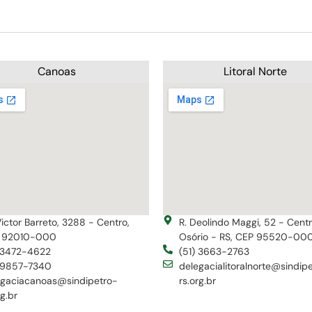
Canoas
Litoral Norte
Victor Barreto, 3288 - Centro,
R. Deolindo Maggi, 52 - Cent
 92010-000
Osório - RS, CEP 95520-00
) 3472-4622
(51) 3663-2763
) 9857-7340
delegacialitoralnorte@sindip
egaciacanoas@sindipetro-
rs.org.br
rg.br