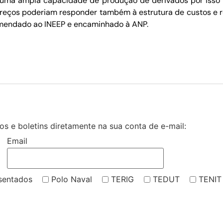
 uma ampla capacidade de produção de derivados por isso 
preços poderiam responder também à estrutura de custos e r
comendado ao INEEP e encaminhado à ANP.
s e boletins diretamente na sua conta de e-mail:
Email
sentados
Polo Naval
TERIG
TEDUT
TENIT