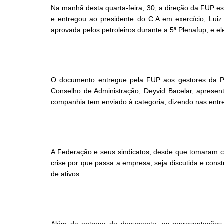
Na manhã desta quarta-feira, 30, a direção da FUP e
e entregou ao presidente do C.A em exercício, Luiz
aprovada pelos petroleiros durante a 5ª Plenafup, e 
O documento entregue pela FUP aos gestores da Pe
Conselho de Administração, Deyvid Bacelar, apresen
companhia tem enviado à categoria, dizendo nas entr
A Federação e seus sindicatos, desde que tomaram c
crise por que passa a empresa, seja discutida e constr
de ativos.
Além da entrega do documento, as representações 