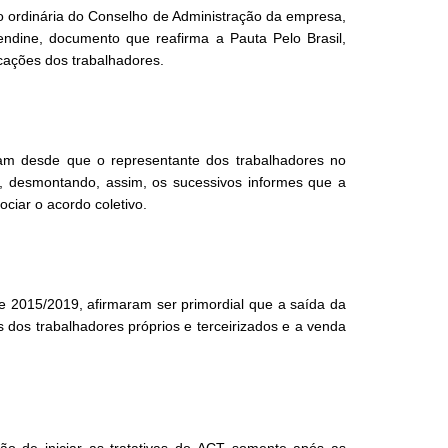
o ordinária do Conselho de Administração da empresa,
endine, documento que reafirma a Pauta Pelo Brasil,
cações dos trabalhadores.
am desde que o representante dos trabalhadores no
e, desmontando, assim, os sucessivos informes que a
ciar o acordo coletivo.
 2015/2019, afirmaram ser primordial que a saída da
os dos trabalhadores próprios e terceirizados e a venda
o de iniciar as tratativas do ACT somente após as