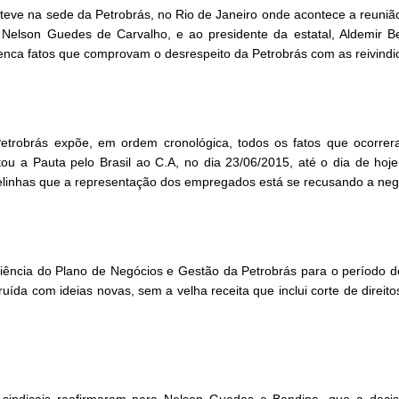
steve na sede da Petrobrás, no Rio de Janeiro onde acontece a reuniã
 Nelson Guedes de Carvalho, e ao presidente da estatal, Aldemir B
elenca fatos que comprovam o desrespeito da Petrobrás com as reivindi
trobrás expõe, em ordem cronológica, todos os fatos que ocorrer
tou a Pauta pelo Brasil ao C.A, no dia 23/06/2015, até o dia de hoj
elinhas que a representação dos empregados está se recusando a nego
iência do Plano de Negócios e Gestão da Petrobrás para o período de
uída com ideias novas, sem a velha receita que inclui corte de direit
sindicais reafirmaram para Nelson Guedes e Bendine, que a decisã