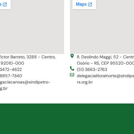
Victor Barreto, 3288 - Centro,
R. Deolindo Maggi, 52 - Cent
 92010-000
Osório - RS, CEP 95520-00
) 3472-4622
(51) 3663-2763
) 9857-7340
delegacialitoralnorte@sindip
egaciacanoas@sindipetro-
rs.org.br
rg.br