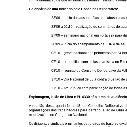
com a orientação de que os sindicatos realizem neste dia mobi
Calendário de luta indicado pelo Conselho Deliberativo:
· 23\09 – início das assembléias com atrasos nas 
· 23\09 a 02\10 – realização de seminários de qual
· 27\09 – seminário nacional em Fortaleza para discu
· 30\09 – início do acampamento da FUP e de seus si
· 03\10 – greve nacional dos petroleiros por 24 horas
· 07\10 – ato político com a classe artística no Rio d
· 08\10 – reunião do Conselho Deliberativo da FUP o
· 17\10 – Dia Nacional de Luta contra o Leilão de Lib
· 21\10 – Ato Público com participação de todas as ce
Espionagem, leilão de Libra e PL 4330 são tema de audiênci
A reunião desta quarta-feira, 18, do Conselho Deliberativo 
organizações dos trabalhadores para barrar o leilão de Libra e
mobilizações no Congresso Nacional.
Os dirigentes sindicais e militantes petroleiros de base se d