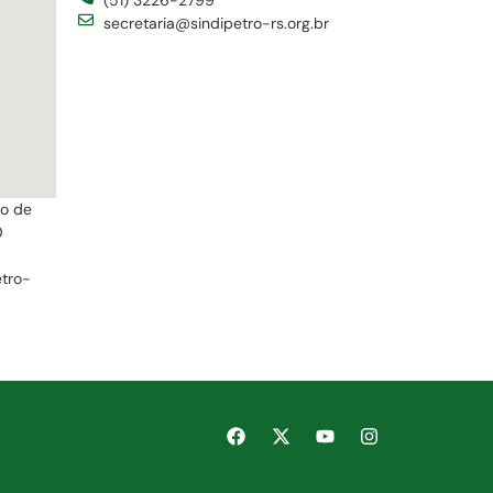
secretaria@sindipetro-rs.org.br
ro de
0
etro-