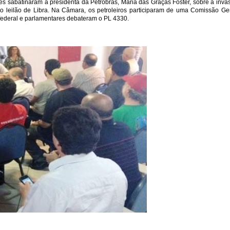
s sabatinaram a presidenta da Petrobrás, Maria das Graças Foster, sobre a in
o leilão de Libra. Na Câmara, os petroleiros participaram de uma Comissão Gera
 federal e parlamentares debateram o PL 4330.