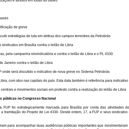
lizações e atrasos em todas as bases.
bases
ificação de greve
tir estratégias de luta em defesa dos campos terrestres da Petrobrás
ndicatos em Brasília contra o leilão de Libra
, pela campanha reivindicatória e contra o leilão de Libra e o PL 4330
e Janeiro contra o leilão de Libra
nde será discutido o indicativo de nova greve no Sistema Petrobrás
ra, com atos nas capitais do país. Esta data também é referência para indicativo 
ntrais e movimentos sociais em protesto contra a realização do leilão de Libra
as públicas no Congresso Nacional
da FUP foi estrategicamente marcada para Brasília por conta das atividades do
 a tramitação do Projeto de Lei 4330. Desde ontem, 17, a FUP e seus sindicatos es
ividiram para acompanhar duas audiências públicas importantes que movimentaram