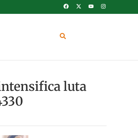
intensifica luta
4330