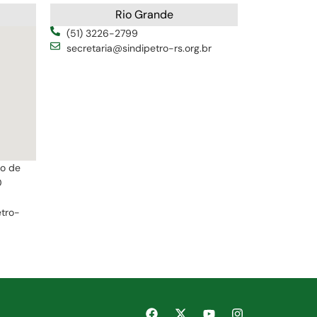
Rio Grande
(51) 3226-2799
secretaria@sindipetro-rs.org.br
ro de
0
etro-