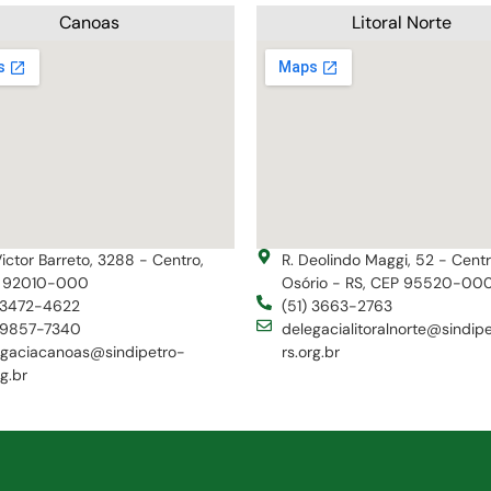
Canoas
Litoral Norte
Victor Barreto, 3288 - Centro,
R. Deolindo Maggi, 52 - Cent
 92010-000
Osório - RS, CEP 95520-00
) 3472-4622
(51) 3663-2763
) 9857-7340
delegacialitoralnorte@sindip
egaciacanoas@sindipetro-
rs.org.br
rg.br