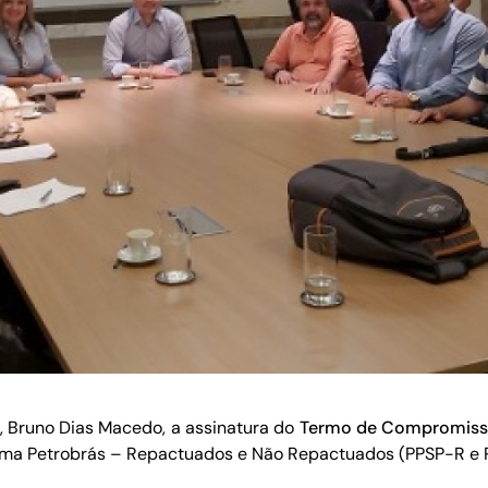
, Bruno Dias Macedo, a assinatura do
Termo de Compromis
ema Petrobrás – Repactuados e Não Repactuados (PPSP-R e 