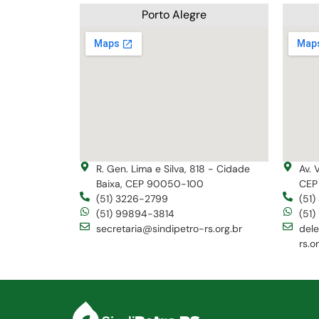
Porto Alegre
R. Gen. Lima e Silva, 818 - Cidade
Av. 
Baixa, CEP 90050-100
CEP
(51) 3226-2799
(51
(51) 99894-3814
(51
secretaria@sindipetro-rs.org.br
del
rs.o