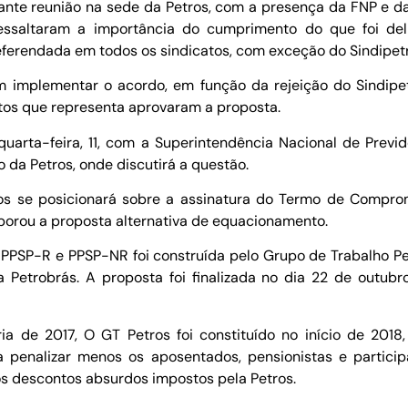
durante reunião na sede da Petros, com a presença da FNP e
ressaltaram a importância do cumprimento do que foi deli
referendada em todos os sindicatos, com exceção do Sindipetro
m implementar o acordo, em função da rejeição do Sindipe
tos que representa aprovaram a proposta.
uarta-feira, 11, com a Superintendência Nacional de Previ
o da Petros, onde discutirá a questão.
ros se posicionará sobre a assinatura do Termo de Compr
borou a proposta alternativa de equacionamento.
PPSP-R e PPSP-NR foi construída pelo Grupo de Trabalho Pe
etrobrás. A proposta foi finalizada no dia 22 de outubro
a de 2017, O GT Petros foi constituído no início de 2018,
a penalizar menos os aposentados, pensionistas e partici
s descontos absurdos impostos pela Petros.