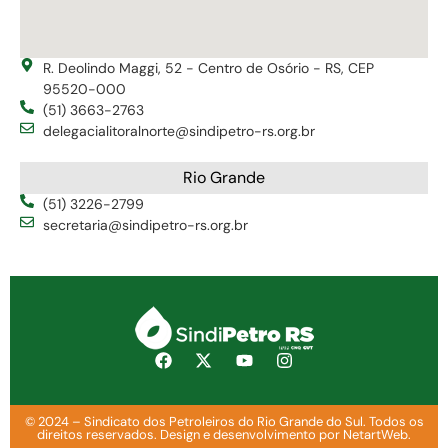
R. Deolindo Maggi, 52 - Centro de Osório - RS, CEP
95520-000
(51) 3663-2763
delegacialitoralnorte@sindipetro-rs.org.br
Rio Grande
(51) 3226-2799
secretaria@sindipetro-rs.org.br
© 2024 – Sindicato dos Petroleiros do Rio Grande do Sul. Todos os
direitos reservados. Design e desenvolvimento por NetartWeb.