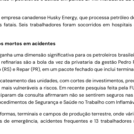
 à empresa canadense Husky Energy, que processa petróleo 
fatais. Seis trabalhadores foram socorridos em hospitais
ros mortos em acidentes
nha uma dimensão significativa para os petroleiros brasilei
efinarias são a bola da vez da privataria da gestão Pedro 
p (RS) e Repar (PR), em um pacote fechado que inclui termina
sucateamento das unidades, com cortes de investimentos, pr
o mais vulneráveis a riscos. Em recente pesquisa feita pela
rticiparam da consulta afirmaram não se sentirem seguros na
procedimentos de Segurança e Saúde no Trabalho com Inflamá
ormas, terminais e campos de produção terrestre, onde vário
 de emergência, acidentes frequentes e 13 trabalhadores 