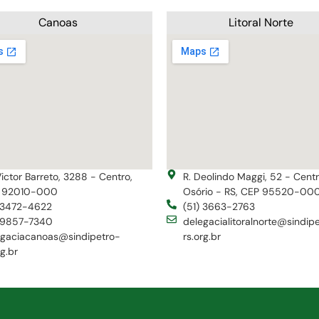
Canoas
Litoral Norte
Victor Barreto, 3288 - Centro,
R. Deolindo Maggi, 52 - Cent
 92010-000
Osório - RS, CEP 95520-00
) 3472-4622
(51) 3663-2763
) 9857-7340
delegacialitoralnorte@sindip
egaciacanoas@sindipetro-
rs.org.br
rg.br