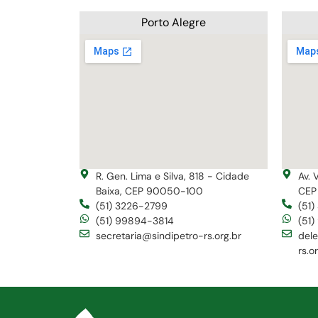
Porto Alegre
R. Gen. Lima e Silva, 818 - Cidade
Av. 
Baixa, CEP 90050-100
CEP
(51) 3226-2799
(51
(51) 99894-3814
(51
secretaria@sindipetro-rs.org.br
del
rs.o