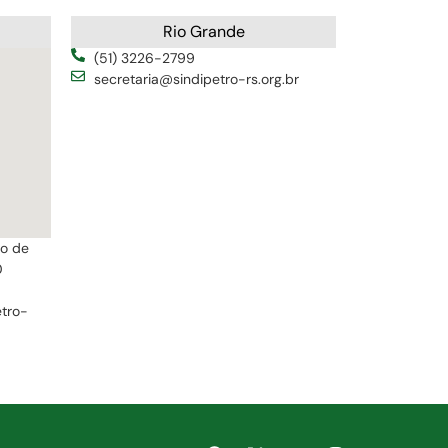
Rio Grande
(51) 3226-2799
secretaria@sindipetro-rs.org.br
ro de
0
etro-