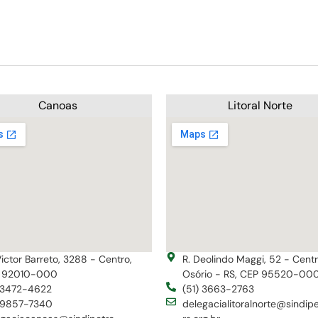
Canoas
Litoral Norte
Victor Barreto, 3288 - Centro,
R. Deolindo Maggi, 52 - Cent
 92010-000
Osório - RS, CEP 95520-00
) 3472-4622
(51) 3663-2763
) 9857-7340
delegacialitoralnorte@sindip