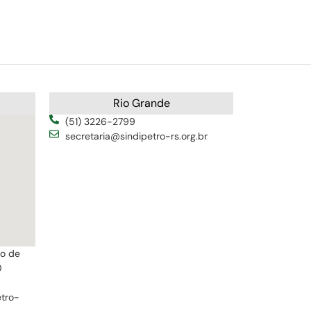
Rio Grande
(51) 3226-2799
secretaria@sindipetro-rs.org.br
ro de
0
etro-