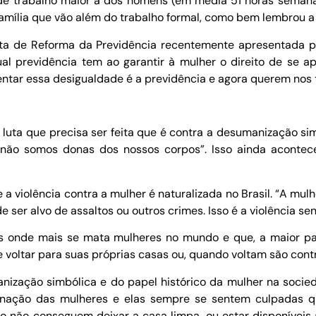
e trabalho maior a dos homens (em média 51 horas seman
família que vão além do trabalho formal, como bem lembrou a
sta de Reforma da Previdência recentemente apresentada p
al previdência tem ao garantir à mulher o direito de se 
ntar essa desigualdade é a previdência e agora querem nos ti
 luta que precisa ser feita que é contra a desumanização si
não somos donas dos nossos corpos”. Isso ainda acontec
 violência contra a mulher é naturalizada no Brasil. “A mulhe
e ser alvo de assaltos ou outros crimes. Isso é a violência s
ís onde mais se mata mulheres no mundo e que, a maior pa
voltar para suas próprias casas ou, quando voltam são con
zação simbólica e do papel histórico da mulher na socied
minação das mulheres e elas sempre se sentem culpadas q
 não conseguem deixar a casa limpa, ou estar disponíveis 