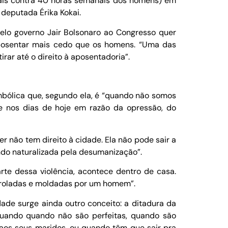
ais contra 40 horas semanais dos homens) em
 deputada Érika Kokai.
elo governo Jair Bolsonaro ao Congresso quer
aposentar mais cedo que os homens. “Uma das
rar até o direito à aposentadoria”.
mbólica que, segundo ela, é “quando não somos
e nos dias de hoje em razão da opressão, do
r não tem direito à cidade. Ela não pode sair a
endo naturalizada pela desumanização”.
rte dessa violência, acontece dentro de casa.
troladas e moldadas por um homem”.
ade surge ainda outro conceito: a ditadura da
uando quando não são perfeitas, quando são
aos seus maridos, ou quando têm que sair pra