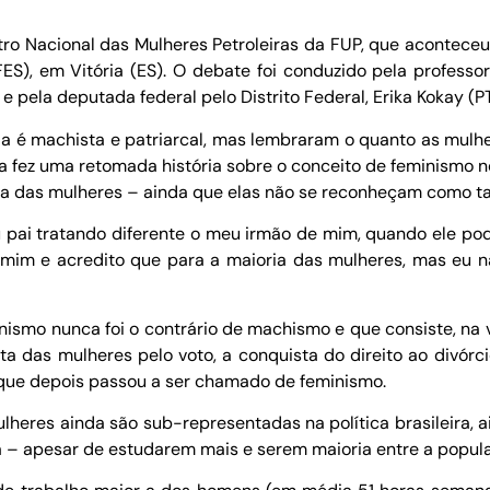
ro Nacional das Mulheres Petroleiras da FUP, que aconteceu n
ES), em Vitória (ES). O debate foi conduzido pela professo
e pela deputada federal pelo Distrito Federal, Erika Kokay (P
 é machista e patriarcal, mas lembraram o quanto as mulhe
eusa fez uma retomada história sobre o conceito de feminismo
a das mulheres – ainda que elas não se reconheçam como ta
pai tratando diferente o meu irmão de mim, quando ele podia
 mim e acredito que para a maioria das mulheres, mas eu n
nismo nunca foi o contrário de machismo e que consiste, na
luta das mulheres pelo voto, a conquista do direito ao divór
que depois passou a ser chamado de feminismo.
lheres ainda são sub-representadas na política brasileira,
 – apesar de estudarem mais e serem maioria entre a populaç