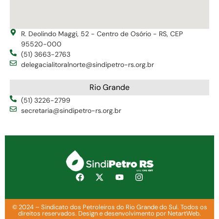
R. Deolindo Maggi, 52 - Centro de Osório - RS, CEP
95520-000
(51) 3663-2763
delegacialitoralnorte@sindipetro-rs.org.br
Rio Grande
(51) 3226-2799
secretaria@sindipetro-rs.org.br
© 2024 – Sindicato dos Petroleiros do Rio Grande do Sul. Todos os
direitos reservados. Design e desenvolvimento por NetartWeb.