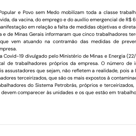
l Popular e Povo sem Medo mobilizam toda a classe trabalha
vida, da vacina, do emprego e do auxílio emergencial de R$
manifestação em relação a falta de medidas objetivas e diret
hia e de Minas Gerais informaram que cinco trabalhadores te
s, que vem atuando na contramão das medidas de prevenç
mpresa.
 Covid-19 divulgado pelo Ministério de Minas e Energia (2
otal de trabalhadores próprios da empresa. O número de
is assustadores que sejam, não refletem a realidade, pois a 
hadores terceirizados, que são os mais expostos à contamina
balhadores do Sistema Petrobrás, próprios e terceirizado
ão devem comparecer às unidades e os que estão em trabal